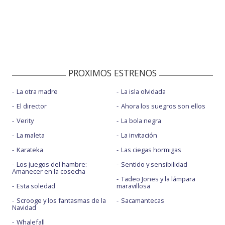
PROXIMOS ESTRENOS
La otra madre
La isla olvidada
El director
Ahora los suegros son ellos
Verity
La bola negra
La maleta
La invitación
Karateka
Las ciegas hormigas
Los juegos del hambre:
Sentido y sensibilidad
Amanecer en la cosecha
Tadeo Jones y la lámpara
Esta soledad
maravillosa
Scrooge y los fantasmas de la
Sacamantecas
Navidad
Whalefall