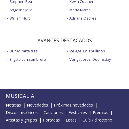
Stephen Rea
Kevin Costner
Angelina Jolie
Marta Marco
William Hurt
Adriana Ozores
AVANCES DESTACADOS
Dune: Parte tres
Ice age: En ebullición
El gato con sombrero
Vengadores: Doomsday
MUSICALIA
Noticias
Novedades
Próximas novedades
Discos históricos
Canciones
Festivales
Premios
Artistas y grupos
Portadas
Listas
Guía / directorio