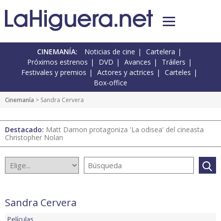
CINEMANÍA:
Noticias de cine
Cartelera
Próximos estrenos
DVD
Avances
Tráilers
Festivales y premios
Actores y actrices
Carteles
Box-office
Cinemanía
> Sandra Cervera
Destacado:
Matt Damon protagoniza 'La odisea' del cineasta
Christopher Nolan
Sandra Cervera
Películas