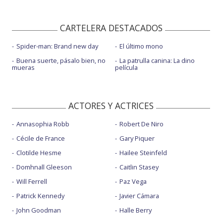
CARTELERA DESTACADOS
Spider-man: Brand new day
El último mono
Buena suerte, pásalo bien, no
La patrulla canina: La dino
mueras
película
ACTORES Y ACTRICES
Annasophia Robb
Robert De Niro
Cécile de France
Gary Piquer
Clotilde Hesme
Hailee Steinfeld
Domhnall Gleeson
Caitlin Stasey
Will Ferrell
Paz Vega
Patrick Kennedy
Javier Cámara
John Goodman
Halle Berry