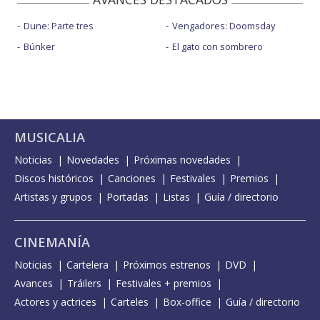
Dune: Parte tres
Vengadores: Doomsday
Búnker
El gato con sombrero
MUSICALIA
Noticias
Novedades
Próximas novedades
Discos históricos
Canciones
Festivales
Premios
Artistas y grupos
Portadas
Listas
Guía / directorio
CINEMANÍA
Noticias
Cartelera
Próximos estrenos
DVD
Avances
Tráilers
Festivales + premios
Actores y actrices
Carteles
Box-office
Guía / directorio