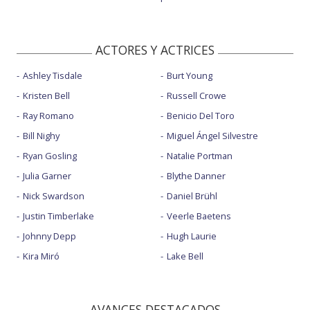
ACTORES Y ACTRICES
Ashley Tisdale
Burt Young
Kristen Bell
Russell Crowe
Ray Romano
Benicio Del Toro
Bill Nighy
Miguel Ángel Silvestre
Ryan Gosling
Natalie Portman
Julia Garner
Blythe Danner
Nick Swardson
Daniel Brühl
Justin Timberlake
Veerle Baetens
Johnny Depp
Hugh Laurie
Kira Miró
Lake Bell
AVANCES DESTACADOS