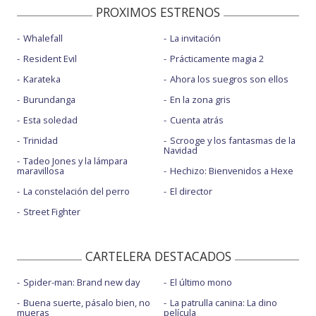
PROXIMOS ESTRENOS
Whalefall
La invitación
Resident Evil
Prácticamente magia 2
Karateka
Ahora los suegros son ellos
Burundanga
En la zona gris
Esta soledad
Cuenta atrás
Trinidad
Scrooge y los fantasmas de la
Navidad
Tadeo Jones y la lámpara
maravillosa
Hechizo: Bienvenidos a Hexe
La constelación del perro
El director
Street Fighter
CARTELERA DESTACADOS
Spider-man: Brand new day
El último mono
Buena suerte, pásalo bien, no
La patrulla canina: La dino
mueras
película