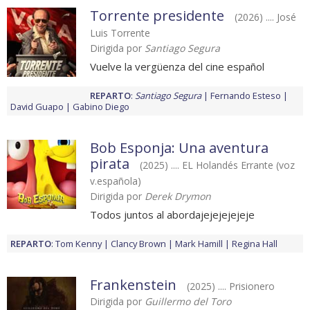
Torrente presidente
(2026) .... José
Luis Torrente
Dirigida por
Santiago Segura
Vuelve la vergüenza del cine español
REPARTO
:
Santiago Segura
Fernando Esteso
David Guapo
Gabino Diego
Bob Esponja: Una aventura
pirata
(2025) .... EL Holandés Errante (voz
v.española)
Dirigida por
Derek Drymon
Todos juntos al abordajejejejejeje
REPARTO
:
Tom Kenny
Clancy Brown
Mark Hamill
Regina Hall
Frankenstein
(2025) .... Prisionero
Dirigida por
Guillermo del Toro