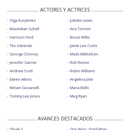
ACTORES Y ACTRICES
Olga Kurylenko
Juliette Lewis
Maximilian Schell
Ana Torrent
Harrison Ford
Bruce Willis
Tito Valverde
Jamie Lee Curtis
George Clooney
Mads Mikkelsen
Jennifer Garner
Rob Reiner
Andrew Scott
Robin Williams
Eileen Atkins
Angelina Jolie
Miriam Giovanelli
Maria Bello
Tommy Lee Jones
Meg Ryan
AVANCES DESTACADOS
Shrek 5
Star Wars: Starfighter