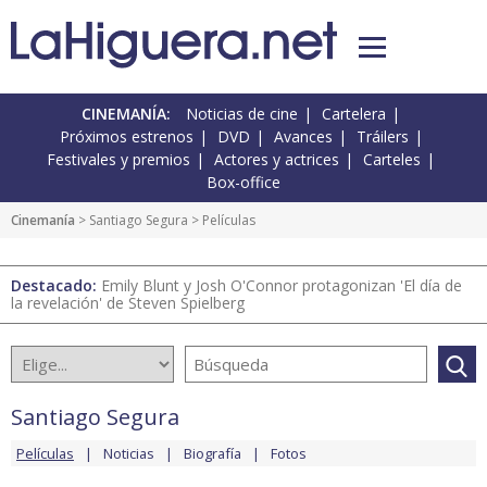
CINEMANÍA:
Noticias de cine
Cartelera
Próximos estrenos
DVD
Avances
Tráilers
Festivales y premios
Actores y actrices
Carteles
Box-office
Cinemanía
>
Santiago Segura
> Películas
Destacado:
Emily Blunt y Josh O'Connor protagonizan 'El día de
la revelación' de Steven Spielberg
Santiago Segura
Películas
Noticias
Biografía
Fotos