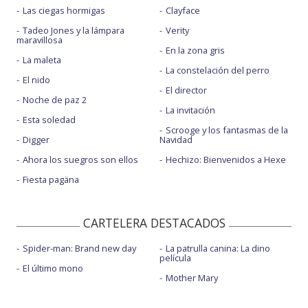
Las ciegas hormigas
Clayface
Tadeo Jones y la lámpara
Verity
maravillosa
En la zona gris
La maleta
La constelación del perro
El nido
El director
Noche de paz 2
La invitación
Esta soledad
Scrooge y los fantasmas de la
Digger
Navidad
Ahora los suegros son ellos
Hechizo: Bienvenidos a Hexe
Fiesta pagäna
CARTELERA DESTACADOS
Spider-man: Brand new day
La patrulla canina: La dino
película
El último mono
Mother Mary