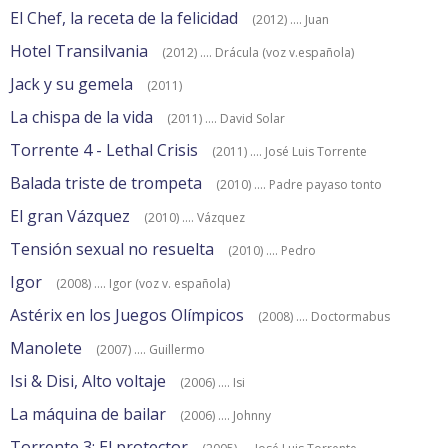
El Chef, la receta de la felicidad
(2012) .... Juan
Hotel Transilvania
(2012) .... Drácula (voz v.española)
Jack y su gemela
(2011)
La chispa de la vida
(2011) .... David Solar
Torrente 4 - Lethal Crisis
(2011) .... José Luis Torrente
Balada triste de trompeta
(2010) .... Padre payaso tonto
El gran Vázquez
(2010) .... Vázquez
Tensión sexual no resuelta
(2010) .... Pedro
Igor
(2008) .... Igor (voz v. española)
Astérix en los Juegos Olímpicos
(2008) .... Doctormabus
Manolete
(2007) .... Guillermo
Isi & Disi, Alto voltaje
(2006) .... Isi
La máquina de bailar
(2006) .... Johnny
Torrente 3: El protector