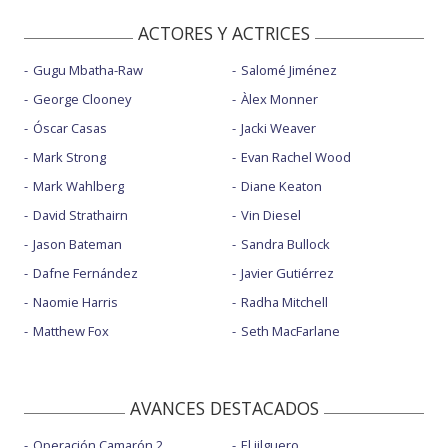
ACTORES Y ACTRICES
Gugu Mbatha-Raw
Salomé Jiménez
George Clooney
Àlex Monner
Óscar Casas
Jacki Weaver
Mark Strong
Evan Rachel Wood
Mark Wahlberg
Diane Keaton
David Strathairn
Vin Diesel
Jason Bateman
Sandra Bullock
Dafne Fernández
Javier Gutiérrez
Naomie Harris
Radha Mitchell
Matthew Fox
Seth MacFarlane
AVANCES DESTACADOS
Operación Camarón 2
El jilguero