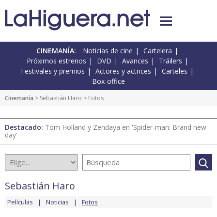
CINEMANÍA:
Noticias de cine
Cartelera
Próximos estrenos
DVD
Avances
Tráilers
Festivales y premios
Actores y actrices
Carteles
Box-office
Cinemanía
>
Sebastián Haro
> Fotos
Destacado:
Tom Holland y Zendaya en 'Spider-man: Brand new
day'
Sebastián Haro
Películas
Noticias
Fotos