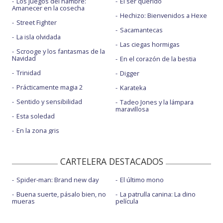
Los juegos del hambre:
El ser querido
Amanecer en la cosecha
Hechizo: Bienvenidos a Hexe
Street Fighter
Sacamantecas
La isla olvidada
Las ciegas hormigas
Scrooge y los fantasmas de la
Navidad
En el corazón de la bestia
Trinidad
Digger
Prácticamente magia 2
Karateka
Sentido y sensibilidad
Tadeo Jones y la lámpara
maravillosa
Esta soledad
En la zona gris
CARTELERA DESTACADOS
Spider-man: Brand new day
El último mono
Buena suerte, pásalo bien, no
La patrulla canina: La dino
mueras
película