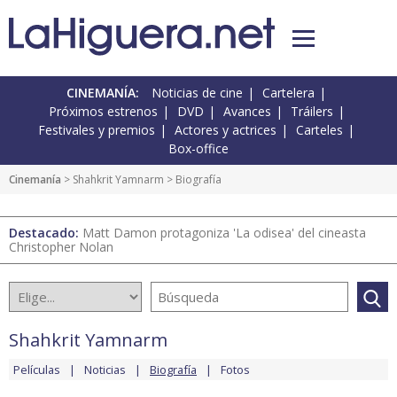
CINEMANÍA:
Noticias de cine
Cartelera
Próximos estrenos
DVD
Avances
Tráilers
Festivales y premios
Actores y actrices
Carteles
Box-office
Cinemanía
>
Shahkrit Yamnarm
> Biografía
Destacado:
Matt Damon protagoniza 'La odisea' del cineasta
Christopher Nolan
Shahkrit Yamnarm
Películas
Noticias
Biografía
Fotos