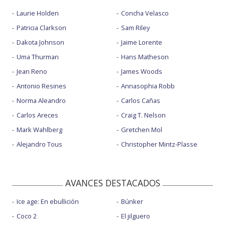
Laurie Holden
Concha Velasco
Patricia Clarkson
Sam Riley
Dakota Johnson
Jaime Lorente
Uma Thurman
Hans Matheson
Jean Reno
James Woods
Antonio Resines
Annasophia Robb
Norma Aleandro
Carlos Cañas
Carlos Areces
Craig T. Nelson
Mark Wahlberg
Gretchen Mol
Alejandro Tous
Christopher Mintz-Plasse
AVANCES DESTACADOS
Ice age: En ebullición
Búnker
Coco 2
El jilguero