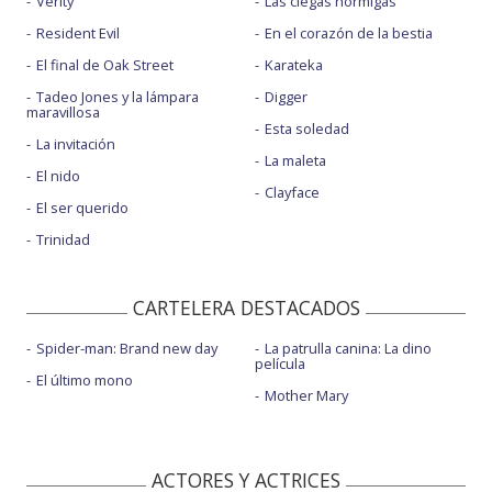
Verity
Las ciegas hormigas
Resident Evil
En el corazón de la bestia
El final de Oak Street
Karateka
Tadeo Jones y la lámpara
Digger
maravillosa
Esta soledad
La invitación
La maleta
El nido
Clayface
El ser querido
Trinidad
CARTELERA DESTACADOS
Spider-man: Brand new day
La patrulla canina: La dino
película
El último mono
Mother Mary
ACTORES Y ACTRICES