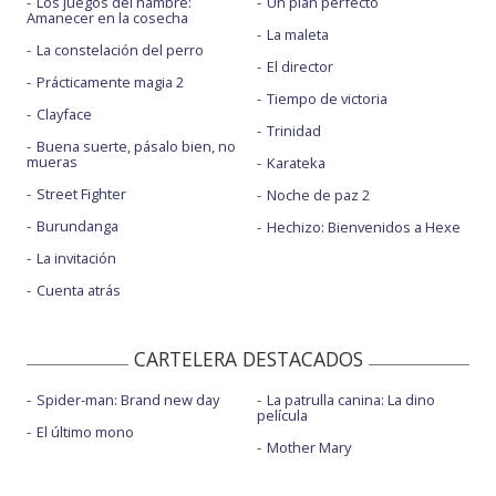
Los juegos del hambre:
Un plan perfecto
Amanecer en la cosecha
La maleta
La constelación del perro
El director
Prácticamente magia 2
Tiempo de victoria
Clayface
Trinidad
Buena suerte, pásalo bien, no
mueras
Karateka
Street Fighter
Noche de paz 2
Burundanga
Hechizo: Bienvenidos a Hexe
La invitación
Cuenta atrás
CARTELERA DESTACADOS
Spider-man: Brand new day
La patrulla canina: La dino
película
El último mono
Mother Mary