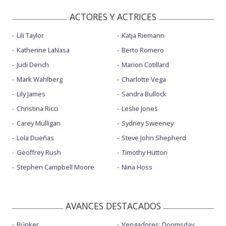
ACTORES Y ACTRICES
Lili Taylor
Katja Riemann
Katherine LaNasa
Berto Romero
Judi Dench
Marion Cotillard
Mark Wahlberg
Charlotte Vega
Lily James
Sandra Bullock
Christina Ricci
Leslie Jones
Carey Mulligan
Sydney Sweeney
Lola Dueñas
Steve John Shepherd
Geoffrey Rush
Timothy Hutton
Stephen Campbell Moore
Nina Hoss
AVANCES DESTACADOS
Búnker
Vengadores: Doomsday