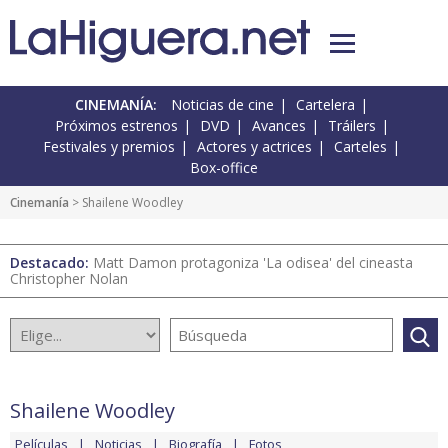
CINEMANÍA:
Noticias de cine
Cartelera
Próximos estrenos
DVD
Avances
Tráilers
Festivales y premios
Actores y actrices
Carteles
Box-office
Cinemanía
> Shailene Woodley
Destacado:
Matt Damon protagoniza 'La odisea' del cineasta
Christopher Nolan
Shailene Woodley
Películas
Noticias
Biografía
Fotos