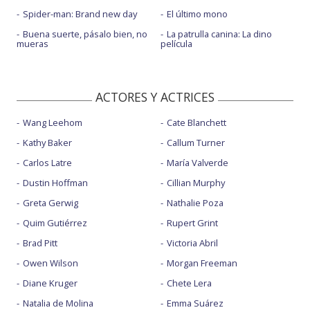
Spider-man: Brand new day
El último mono
Buena suerte, pásalo bien, no
La patrulla canina: La dino
mueras
película
ACTORES Y ACTRICES
Wang Leehom
Cate Blanchett
Kathy Baker
Callum Turner
Carlos Latre
María Valverde
Dustin Hoffman
Cillian Murphy
Greta Gerwig
Nathalie Poza
Quim Gutiérrez
Rupert Grint
Brad Pitt
Victoria Abril
Owen Wilson
Morgan Freeman
Diane Kruger
Chete Lera
Natalia de Molina
Emma Suárez