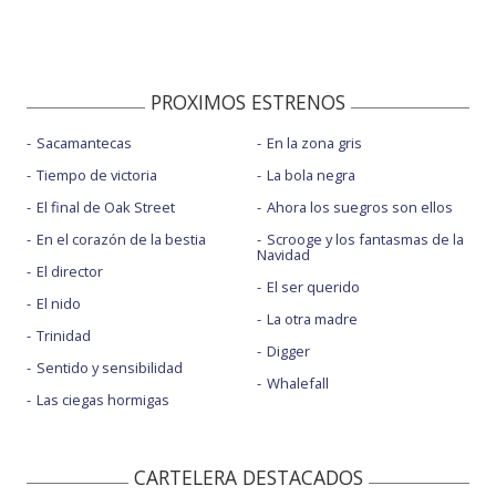
PROXIMOS ESTRENOS
Sacamantecas
En la zona gris
Tiempo de victoria
La bola negra
El final de Oak Street
Ahora los suegros son ellos
En el corazón de la bestia
Scrooge y los fantasmas de la
Navidad
El director
El ser querido
El nido
La otra madre
Trinidad
Digger
Sentido y sensibilidad
Whalefall
Las ciegas hormigas
CARTELERA DESTACADOS