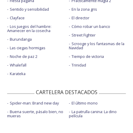
Fiesta pagäna
Prácticamente magia 2
Sentido y sensibilidad
En la zona gris
Clayface
El director
Los juegos del hambre:
Cómo robar un banco
Amanecer en la cosecha
Street Fighter
Burundanga
Scrooge y los fantasmas de la
Las ciegas hormigas
Navidad
Noche de paz 2
Tiempo de victoria
Whalefall
Trinidad
Karateka
CARTELERA DESTACADOS
Spider-man: Brand new day
El último mono
Buena suerte, pásalo bien, no
La patrulla canina: La dino
mueras
película