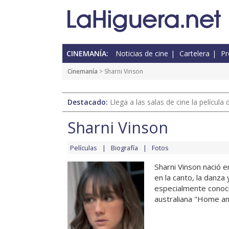
CINEMANÍA:
Noticias de cine
Cartelera
Pr
Cinemanía
> Sharni Vinson
Destacado:
Llega a las salas de cine la películ
Sharni Vinson
Películas
Biografía
Fotos
Sharni Vinson nació e
en la canto, la danza
especialmente conoci
australiana "Home and