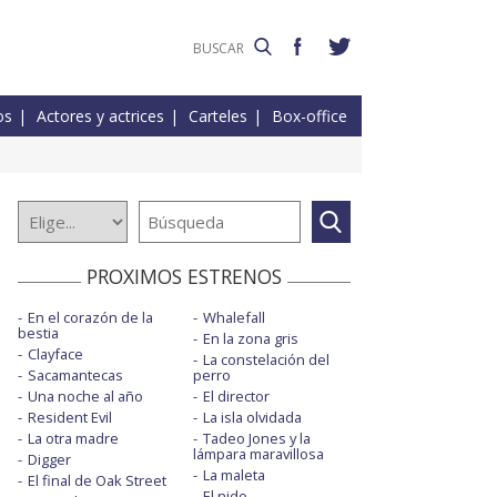
os
Actores y actrices
Carteles
Box-office
PROXIMOS ESTRENOS
En el corazón de la
Whalefall
bestia
En la zona gris
Clayface
La constelación del
Sacamantecas
perro
Una noche al año
El director
Resident Evil
La isla olvidada
La otra madre
Tadeo Jones y la
lámpara maravillosa
Digger
La maleta
El final de Oak Street
El nido