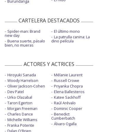
Burundanga
CARTELERA DESTACADOS
Spider-man: Brand
El último mono
new day
La patrulla canina: La
Buena suerte, pásalo
dino película
bien, no mueras
ACTORES Y ACTRICES
Hiroyuki Sanada
Mélanie Laurent
Woody Harrelson
Russell Crowe
Oliver Jackson-Cohen
Priyanka Chopra
Dev Patel
Elena Ballesteros
Urko Olazabal
Katee Sackhoff
Taron Egerton
Raúl Arévalo
Morgan Freeman
Dominic Cooper
Charles Dance
Benedict
Cumberbatch
Michelle Williams
Álvaro Ogalla
Franka Potente
Dylan O'Brien