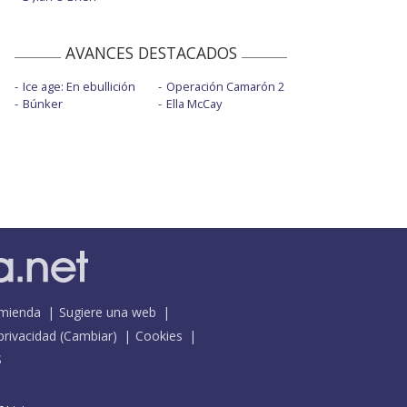
AVANCES DESTACADOS
Ice age: En ebullición
Operación Camarón 2
Búnker
Ella McCay
mienda
Sugiere una web
 privacidad
(
Cambiar
)
Cookies
S