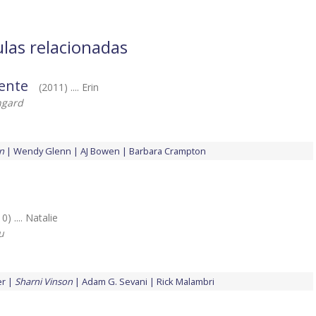
ulas relacionadas
iente
(2011) .... Erin
gard
n
Wendy Glenn
AJ Bowen
Barbara Crampton
0) .... Natalie
u
er
Sharni Vinson
Adam G. Sevani
Rick Malambri