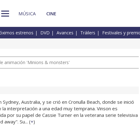
MÚSICA
CINE
óximos estrenos
DVD
Avances
Tráilers
Festivales y premi
a de animación 'Minions & monsters'
n Sydney, Australia, y se crió en Cronulla Beach, donde se inició
 y la interpretación a una edad muy temprana. Vinson es
da por su papel de Cassie Turner en la veterana serie televisiva
 away". Su... (
+
)