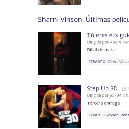
Sharni Vinson. Últimas pelíc
Tú eres el sigu
Dirigida por
Adam Win
Difícil de matar
REPARTO
:
Sharni Vinso
Step Up 3D
(201
Dirigida por
Jon M. Ch
Tercera entrega
REPARTO
:
Alyson Ston