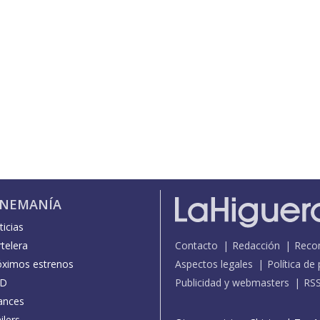
INEMANÍA
icias
telera
Contacto
Redacción
Reco
óximos estrenos
Aspectos legales
Política de
D
Publicidad y webmasters
RS
ances
ilers