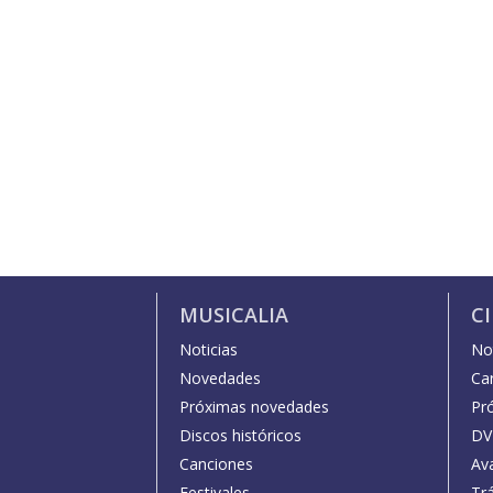
MUSICALIA
C
Noticias
Not
Novedades
Car
Próximas novedades
Pr
Discos históricos
DV
Canciones
Av
Festivales
Trá