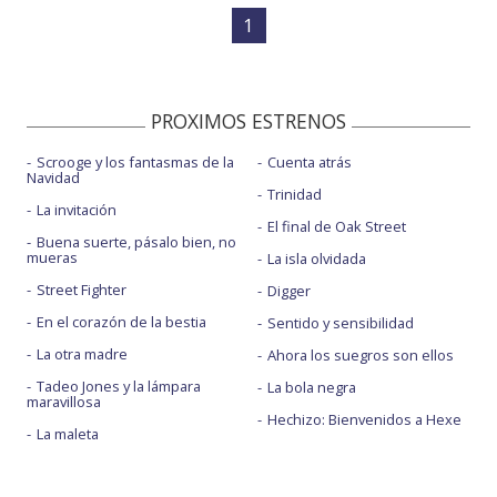
1
PROXIMOS ESTRENOS
Scrooge y los fantasmas de la
Cuenta atrás
Navidad
Trinidad
La invitación
El final de Oak Street
Buena suerte, pásalo bien, no
mueras
La isla olvidada
Street Fighter
Digger
En el corazón de la bestia
Sentido y sensibilidad
La otra madre
Ahora los suegros son ellos
Tadeo Jones y la lámpara
La bola negra
maravillosa
Hechizo: Bienvenidos a Hexe
La maleta