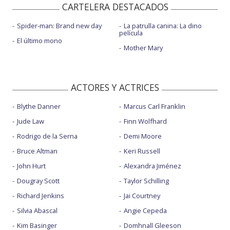
CARTELERA DESTACADOS
Spider-man: Brand new day
La patrulla canina: La dino
película
El último mono
Mother Mary
ACTORES Y ACTRICES
Blythe Danner
Marcus Carl Franklin
Jude Law
Finn Wolfhard
Rodrigo de la Serna
Demi Moore
Bruce Altman
Keri Russell
John Hurt
Alexandra Jiménez
Dougray Scott
Taylor Schilling
Richard Jenkins
Jai Courtney
Silvia Abascal
Angie Cepeda
Kim Basinger
Domhnall Gleeson