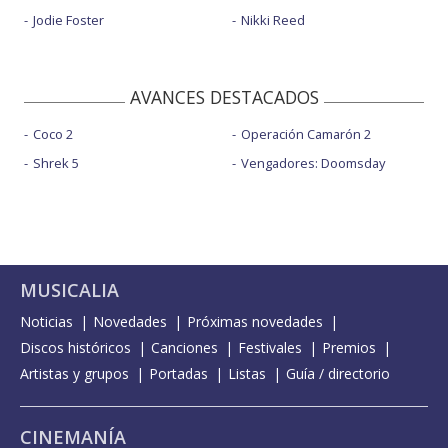
Jodie Foster
Nikki Reed
AVANCES DESTACADOS
Coco 2
Operación Camarón 2
Shrek 5
Vengadores: Doomsday
MUSICALIA
Noticias
Novedades
Próximas novedades
Discos históricos
Canciones
Festivales
Premios
Artistas y grupos
Portadas
Listas
Guía / directorio
CINEMANÍA