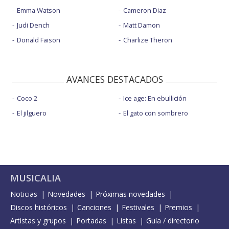
Emma Watson
Cameron Diaz
Judi Dench
Matt Damon
Donald Faison
Charlize Theron
AVANCES DESTACADOS
Coco 2
Ice age: En ebullición
El jilguero
El gato con sombrero
MUSICALIA
Noticias
Novedades
Próximas novedades
Discos históricos
Canciones
Festivales
Premios
Artistas y grupos
Portadas
Listas
Guía / directorio