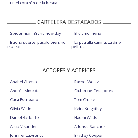
En el corazón de la bestia
CARTELERA DESTACADOS
Spider-man: Brand new day
El último mono
Buena suerte, pásalo bien, no
La patrulla canina: La dino
mueras
película
ACTORES Y ACTRICES
Anabel Alonso
Rachel Weisz
Andrés Almeida
Catherine Zeta-Jones
Cuca Escribano
Tom Cruise
Olivia Wilde
Keira Knightley
Daniel Radcliffe
Naomi Watts
Alicia Vikander
Alfonso Sánchez
Jennifer Lawrence
Bradley Cooper