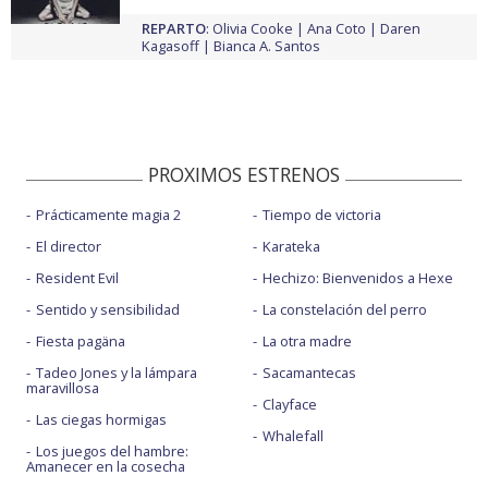
REPARTO
:
Olivia Cooke
Ana Coto
Daren
Kagasoff
Bianca A. Santos
PROXIMOS ESTRENOS
Prácticamente magia 2
Tiempo de victoria
El director
Karateka
Resident Evil
Hechizo: Bienvenidos a Hexe
Sentido y sensibilidad
La constelación del perro
Fiesta pagäna
La otra madre
Tadeo Jones y la lámpara
Sacamantecas
maravillosa
Clayface
Las ciegas hormigas
Whalefall
Los juegos del hambre:
Amanecer en la cosecha