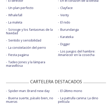
El director
En el corazón de la bestia
Un plan perfecto
Clayface
Whalefall
Verity
La maleta
El nido
Scrooge y los fantasmas de la
Burundanga
Navidad
Karateka
Sentido y sensibilidad
Digger
La constelación del perro
Los juegos del hambre:
Fiesta pagäna
Amanecer en la cosecha
Tadeo Jones y la lámpara
maravillosa
CARTELERA DESTACADOS
Spider-man: Brand new day
El último mono
Buena suerte, pásalo bien, no
La patrulla canina: La dino
mueras
película