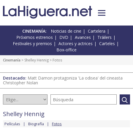
CINEMANÍA:
Noticias de cine
Cartelera
Próximos estrenos
DVD
Avances
Tráilers
Festivales y premios
Actores y actrices
Carteles
Box-office
Cinemanía
>
Shelley Hennig
> Fotos
Destacado:
Matt Damon protagoniza 'La odisea' del cineasta
Christopher Nolan
Shelley Hennig
Películas
Biografía
Fotos