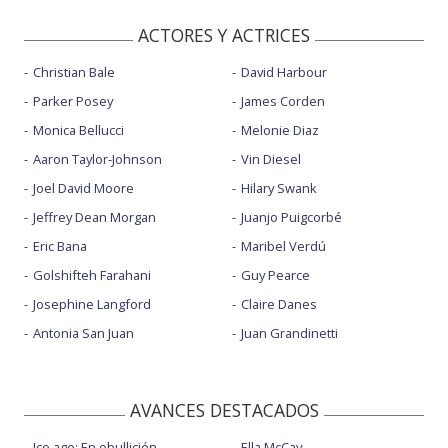
ACTORES Y ACTRICES
Christian Bale
David Harbour
Parker Posey
James Corden
Monica Bellucci
Melonie Diaz
Aaron Taylor-Johnson
Vin Diesel
Joel David Moore
Hilary Swank
Jeffrey Dean Morgan
Juanjo Puigcorbé
Eric Bana
Maribel Verdú
Golshifteh Farahani
Guy Pearce
Josephine Langford
Claire Danes
Antonia San Juan
Juan Grandinetti
AVANCES DESTACADOS
Ice age: En ebullición
Ella McCay