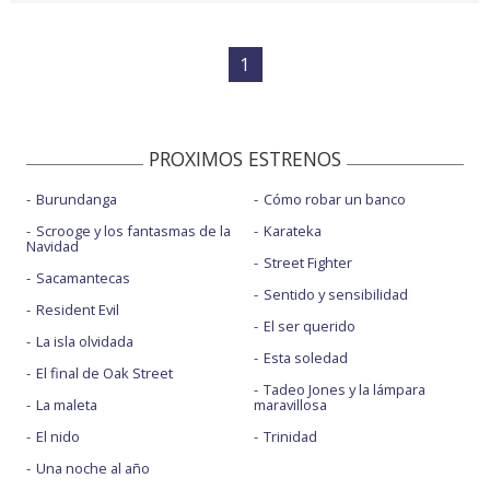
1
PROXIMOS ESTRENOS
Burundanga
Cómo robar un banco
Scrooge y los fantasmas de la
Karateka
Navidad
Street Fighter
Sacamantecas
Sentido y sensibilidad
Resident Evil
El ser querido
La isla olvidada
Esta soledad
El final de Oak Street
Tadeo Jones y la lámpara
La maleta
maravillosa
El nido
Trinidad
Una noche al año