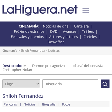
CINEMANÍA:
Noticias de cine
Cartelera
Próximos estrenos
DVD
Avances
Tráilers
Festivales y premios
Actores y actrices
Carteles
Box-office
Cinemanía
>
Shiloh Fernandez
> Noticias
Destacado:
Matt Damon protagoniza 'La odisea' del cineasta
Christopher Nolan
Shiloh Fernandez
Películas
Noticias
Biografía
Fotos