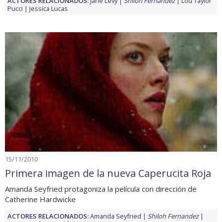
ACTORES RELACIONADOS:
Jane Levy
Shiloh Fernandez
Lou Taylor
Pucci
Jessica Lucas
15/11/2010
Primera imagen de la nueva Caperucita Roja
Amanda Seyfried protagoniza la película con dirección de
Catherine Hardwicke
ACTORES RELACIONADOS:
Amanda Seyfried
Shiloh Fernandez