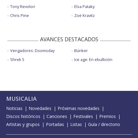
Tony Revolori
Elsa Pataky
Chris Pine
Zoë Kravitz
AVANCES DESTACADOS
Vengadores: Doomsday
Búnker
Shrek 5
Ice age: En ebullición
MUSICALIA
Noticias
Novedades
Próximas novedades
Discos históricos
Canciones
Festivales
Premios
Artistas y grupos
Portadas
Listas
Guía / directorio