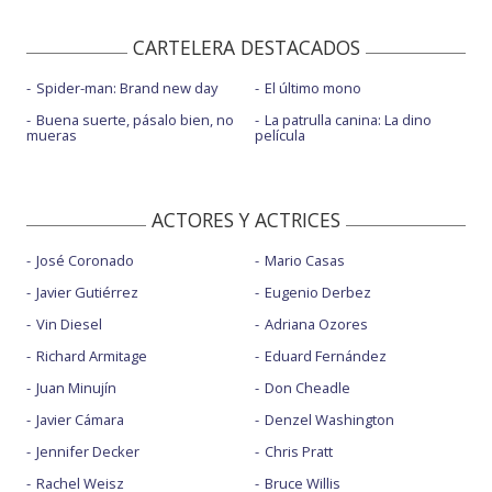
CARTELERA DESTACADOS
Spider-man: Brand new day
El último mono
Buena suerte, pásalo bien, no
La patrulla canina: La dino
mueras
película
ACTORES Y ACTRICES
José Coronado
Mario Casas
Javier Gutiérrez
Eugenio Derbez
Vin Diesel
Adriana Ozores
Richard Armitage
Eduard Fernández
Juan Minujín
Don Cheadle
Javier Cámara
Denzel Washington
Jennifer Decker
Chris Pratt
Rachel Weisz
Bruce Willis