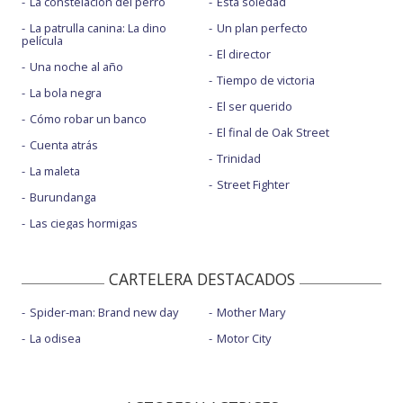
La constelación del perro
Esta soledad
La patrulla canina: La dino
Un plan perfecto
película
El director
Una noche al año
Tiempo de victoria
La bola negra
El ser querido
Cómo robar un banco
El final de Oak Street
Cuenta atrás
Trinidad
La maleta
Street Fighter
Burundanga
Las ciegas hormigas
CARTELERA DESTACADOS
Spider-man: Brand new day
Mother Mary
La odisea
Motor City