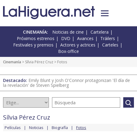
CINEMANÍA:
Noticias de cine
Cartelera
Próximos estrenos
DVD
Avances
Tráilers
Festivales y premios
Actores y actrices
Carteles
Box-office
Cinemanía
>
Sílvia Pérez Cruz
> Fotos
Destacado:
Emily Blunt y Josh O'Connor protagonizan 'El día de
la revelación' de Steven Spielberg
Sílvia Pérez Cruz
Películas
Noticias
Biografía
Fotos