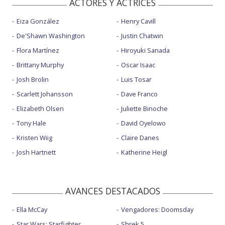
ACTORES Y ACTRICES
Eiza González
Henry Cavill
De'Shawn Washington
Justin Chatwin
Flora Martínez
Hiroyuki Sanada
Brittany Murphy
Oscar Isaac
Josh Brolin
Luis Tosar
Scarlett Johansson
Dave Franco
Elizabeth Olsen
Juliette Binoche
Tony Hale
David Oyelowo
Kristen Wiig
Claire Danes
Josh Hartnett
Katherine Heigl
AVANCES DESTACADOS
Ella McCay
Vengadores: Doomsday
Star Wars: Starfighter
Shrek 5