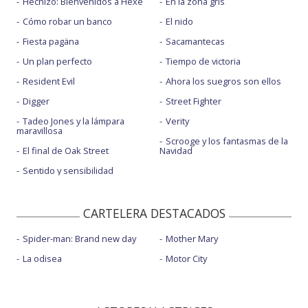
Hechizo: Bienvenidos a Hexe
En la zona gris
Cómo robar un banco
El nido
Fiesta pagäna
Sacamantecas
Un plan perfecto
Tiempo de victoria
Resident Evil
Ahora los suegros son ellos
Digger
Street Fighter
Tadeo Jones y la lámpara
Verity
maravillosa
Scrooge y los fantasmas de la
El final de Oak Street
Navidad
Sentido y sensibilidad
CARTELERA DESTACADOS
Spider-man: Brand new day
Mother Mary
La odisea
Motor City