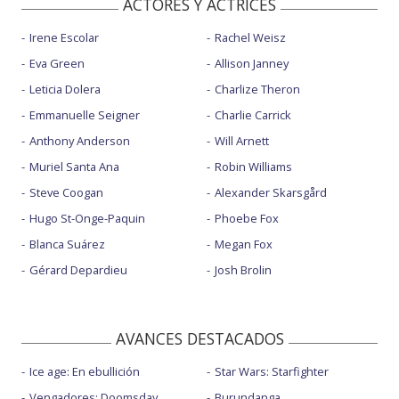
ACTORES Y ACTRICES
Irene Escolar
Rachel Weisz
Eva Green
Allison Janney
Leticia Dolera
Charlize Theron
Emmanuelle Seigner
Charlie Carrick
Anthony Anderson
Will Arnett
Muriel Santa Ana
Robin Williams
Steve Coogan
Alexander Skarsgård
Hugo St-Onge-Paquin
Phoebe Fox
Blanca Suárez
Megan Fox
Gérard Depardieu
Josh Brolin
AVANCES DESTACADOS
Ice age: En ebullición
Star Wars: Starfighter
Vengadores: Doomsday
Burundanga