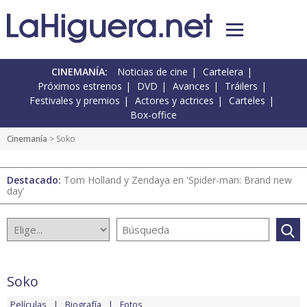
CINEMANÍA:
Noticias de cine
Cartelera
Próximos estrenos
DVD
Avances
Tráilers
Festivales y premios
Actores y actrices
Carteles
Box-office
Cinemanía
> Soko
Destacado:
Tom Holland y Zendaya en 'Spider-man: Brand new
day'
Soko
Películas
Biografía
Fotos