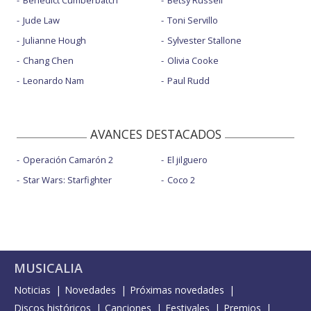
Jude Law
Toni Servillo
Julianne Hough
Sylvester Stallone
Chang Chen
Olivia Cooke
Leonardo Nam
Paul Rudd
AVANCES DESTACADOS
Operación Camarón 2
El jilguero
Star Wars: Starfighter
Coco 2
MUSICALIA
Noticias
Novedades
Próximas novedades
Discos históricos
Canciones
Festivales
Premios