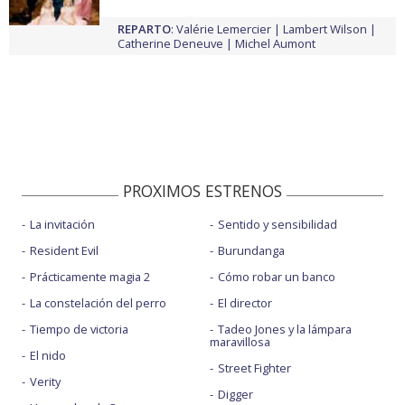
REPARTO
:
Valérie Lemercier
Lambert Wilson
Catherine Deneuve
Michel Aumont
PROXIMOS ESTRENOS
La invitación
Sentido y sensibilidad
Resident Evil
Burundanga
Prácticamente magia 2
Cómo robar un banco
La constelación del perro
El director
Tiempo de victoria
Tadeo Jones y la lámpara
maravillosa
El nido
Street Fighter
Verity
Digger