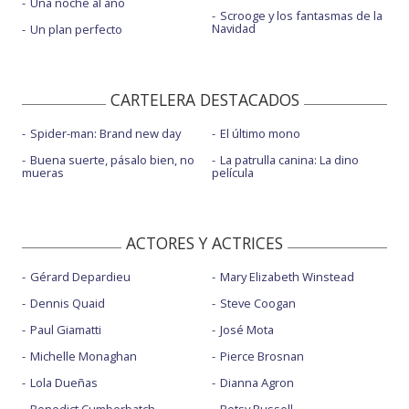
Una noche al año
Scrooge y los fantasmas de la
Navidad
Un plan perfecto
CARTELERA DESTACADOS
Spider-man: Brand new day
El último mono
Buena suerte, pásalo bien, no
La patrulla canina: La dino
mueras
película
ACTORES Y ACTRICES
Gérard Depardieu
Mary Elizabeth Winstead
Dennis Quaid
Steve Coogan
Paul Giamatti
José Mota
Michelle Monaghan
Pierce Brosnan
Lola Dueñas
Dianna Agron
Benedict Cumberbatch
Betsy Russell