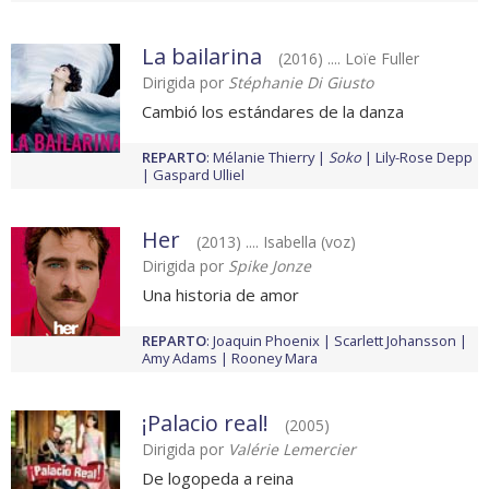
La bailarina
(2016) .... Loïe Fuller
Dirigida por
Stéphanie Di Giusto
Cambió los estándares de la danza
REPARTO
:
Mélanie Thierry
Soko
Lily-Rose Depp
Gaspard Ulliel
Her
(2013) .... Isabella (voz)
Dirigida por
Spike Jonze
Una historia de amor
REPARTO
:
Joaquin Phoenix
Scarlett Johansson
Amy Adams
Rooney Mara
¡Palacio real!
(2005)
Dirigida por
Valérie Lemercier
De logopeda a reina