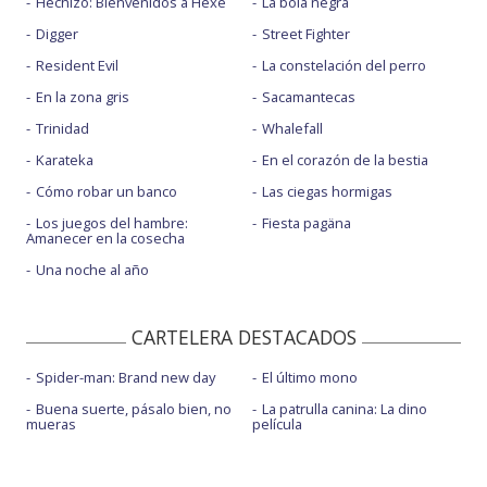
Hechizo: Bienvenidos a Hexe
La bola negra
Digger
Street Fighter
Resident Evil
La constelación del perro
En la zona gris
Sacamantecas
Trinidad
Whalefall
Karateka
En el corazón de la bestia
Cómo robar un banco
Las ciegas hormigas
Los juegos del hambre:
Fiesta pagäna
Amanecer en la cosecha
Una noche al año
CARTELERA DESTACADOS
Spider-man: Brand new day
El último mono
Buena suerte, pásalo bien, no
La patrulla canina: La dino
mueras
película