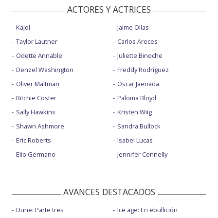
ACTORES Y ACTRICES
Kajol
Jaime Olías
Taylor Lautner
Carlos Areces
Odette Annable
Juliette Binoche
Denzel Washington
Freddy Rodríguez
Oliver Maltman
Óscar Jaenada
Ritchie Coster
Paloma Bloyd
Sally Hawkins
Kristen Wiig
Shawn Ashmore
Sandra Bullock
Eric Roberts
Isabel Lucas
Elio Germano
Jennifer Connelly
AVANCES DESTACADOS
Dune: Parte tres
Ice age: En ebullición