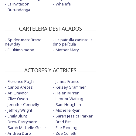
La invitación
Whalefall
Burundanga
CARTELERA DESTACADOS
Spider-man: Brand
La patrulla canina: La
new day
dino película
El último mono
Mother Mary
ACTORES Y ACTRICES
Florence Pugh
James Franco
Carlos Areces
Kelsey Grammer
Ari Graynor
Helen Mirren
Clive Owen
Leonor Watling
Jennifer Connelly
Sam Heughan
Jeffrey Wright
Michelle Ryan
Emily Blunt
Sarah Jessica Parker
Drew Barrymore
Brad Pitt
Sarah Michelle Gellar
Elle Fanning
Andrea Duro
Zoe Colletti