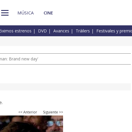
MÚSICA
CINE
óximos estrenos
DVD
Avances
Tráilers
Festivales y premi
man: Brand new day'
e.
<< Anterior
Siguiente >>