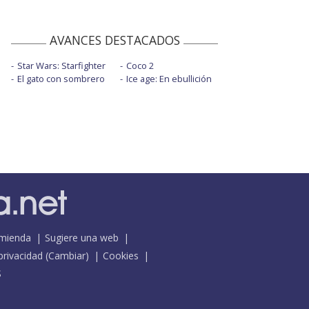
AVANCES DESTACADOS
Star Wars: Starfighter
Coco 2
El gato con sombrero
Ice age: En ebullición
mienda
Sugiere una web
 privacidad
(
Cambiar
)
Cookies
S