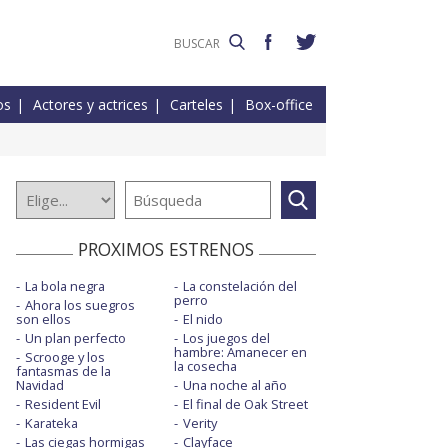
os
Actores y actrices
Carteles
Box-office
PROXIMOS ESTRENOS
La bola negra
La constelación del
perro
Ahora los suegros
son ellos
El nido
Un plan perfecto
Los juegos del
hambre: Amanecer en
Scrooge y los
la cosecha
fantasmas de la
Navidad
Una noche al año
Resident Evil
El final de Oak Street
Karateka
Verity
Las ciegas hormigas
Clayface