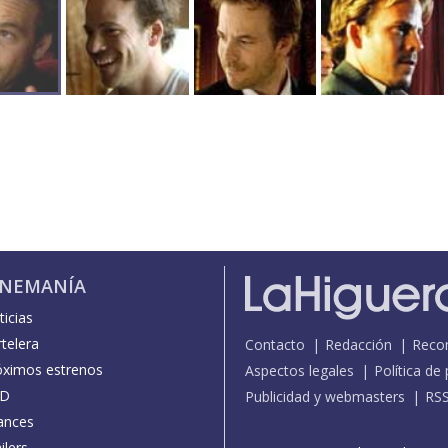
INEMANÍA
icias
telera
Contacto
Redacción
Reco
óximos estrenos
Aspectos legales
Política de
D
Publicidad y webmasters
RS
ances
ilers