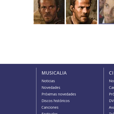
MUSICALIA
C
Noticias
Not
Novedades
Car
Próximas novedades
Pr
Discos históricos
DV
Canciones
Av
Festivales
Trá