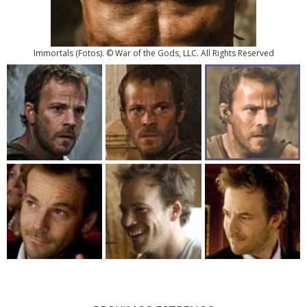
Immortals
(
Fotos
). © War of the Gods, LLC. All Rights Reserved