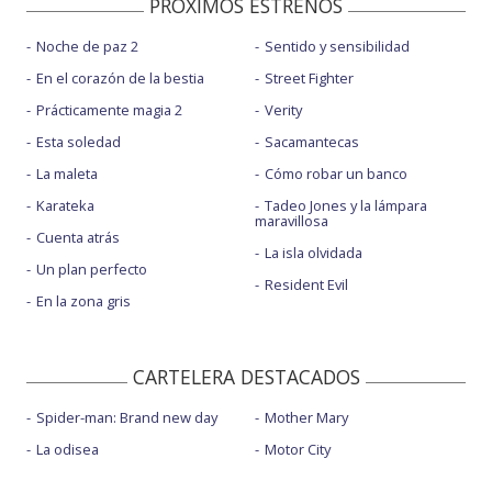
PROXIMOS ESTRENOS
Noche de paz 2
Sentido y sensibilidad
En el corazón de la bestia
Street Fighter
Prácticamente magia 2
Verity
Esta soledad
Sacamantecas
La maleta
Cómo robar un banco
Karateka
Tadeo Jones y la lámpara
maravillosa
Cuenta atrás
La isla olvidada
Un plan perfecto
Resident Evil
En la zona gris
CARTELERA DESTACADOS
Spider-man: Brand new day
Mother Mary
La odisea
Motor City