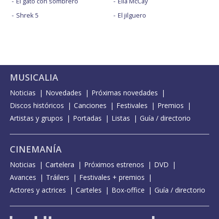
El gato con sombrero
Ella McCay
Shrek 5
El jilguero
MUSICALIA
Noticias
Novedades
Próximas novedades
Discos históricos
Canciones
Festivales
Premios
Artistas y grupos
Portadas
Listas
Guía / directorio
CINEMANÍA
Noticias
Cartelera
Próximos estrenos
DVD
Avances
Tráilers
Festivales + premios
Actores y actrices
Carteles
Box-office
Guía / directorio