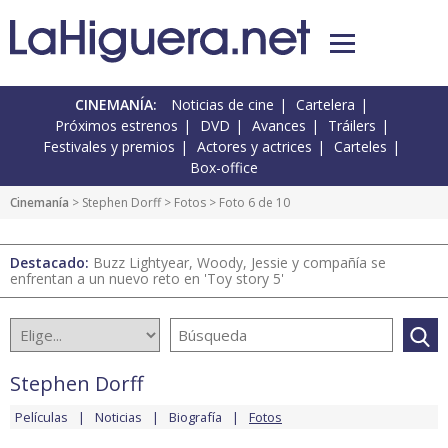
CINEMANÍA:
Noticias de cine
Cartelera
Próximos estrenos
DVD
Avances
Tráilers
Festivales y premios
Actores y actrices
Carteles
Box-office
Cinemanía
>
Stephen Dorff
>
Fotos
> Foto 6 de 10
Destacado:
Buzz Lightyear, Woody, Jessie y compañía se
enfrentan a un nuevo reto en 'Toy story 5'
Stephen Dorff
Películas
Noticias
Biografía
Fotos