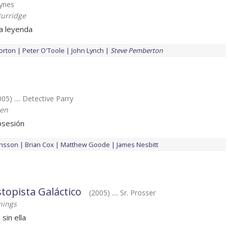
Hynes
turridge
a leyenda
orton
Peter O'Toole
John Lynch
Steve Pemberton
005) .... Detective Parry
len
bsesión
ansson
Brian Cox
Matthew Goode
James Nesbitt
topista Galáctico
(2005) .... Sr. Prosser
nings
 sin ella