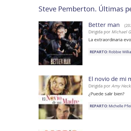
Steve Pemberton. Últimas pel
Better man
(202
Dirigida por
Michael G
La extraordinaria evo
REPARTO
:
Robbie Willi
El novio de mi
Dirigida por
Amy Hecke
¿Puede salir bien?
REPARTO
:
Michelle Pfei