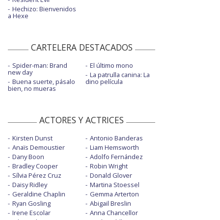
Hechizo: Bienvenidos
a Hexe
CARTELERA DESTACADOS
Spider-man: Brand
El último mono
new day
La patrulla canina: La
Buena suerte, pásalo
dino película
bien, no mueras
ACTORES Y ACTRICES
Kirsten Dunst
Antonio Banderas
Anaïs Demoustier
Liam Hemsworth
Dany Boon
Adolfo Fernández
Bradley Cooper
Robin Wright
Sílvia Pérez Cruz
Donald Glover
Daisy Ridley
Martina Stoessel
Geraldine Chaplin
Gemma Arterton
Ryan Gosling
Abigail Breslin
Irene Escolar
Anna Chancellor