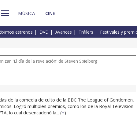
MÚSICA
CINE
óximos estrenos
DVD
Avances
Tráilers
Festivales y premi
izan 'El día de la revelación' de Steven Spielberg
das de la comedia de culto de la BBC The League of Gentlemen,
ómicos. Logró múltiples premios, como los de la Royal Television
A, lo cual desencadenó la... (
+
)