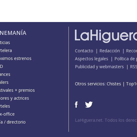
INEMANÍA
icias
telera
Contacto
Redacción
Reco
óximos estrenos
Aspectos legales
Política de
D
Publicidad y webmasters
RS
ances
ilers
Otros servicios:
Chistes
|
Top1
stivales + premios
ores y actrices
teles
x-office
LaHiguera.net. Todos los dere
a / directorio