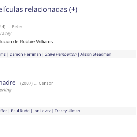
ículas relacionadas (
+
)
4) .... Peter
racey
lución de Robbie Williams
ams
Damon Herriman
Steve Pemberton
Alison Steadman
 madre
(2007) .... Censor
rling
ffer
Paul Rudd
Jon Lovitz
Tracey Ullman