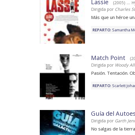
Lassie
(2005) .... 
Dirigida por
Charles S
Más que un héroe un
REPARTO
:
Samantha M
Match Point
(2
Dirigida por
Woody Al
Pasión. Tentación. O
REPARTO
:
Scarlett Joh
Guía del Autoes
Dirigida por
Garth Jen
No salgas de la tierra