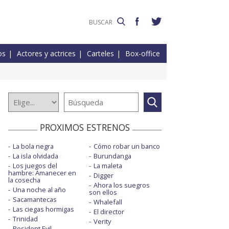
os
Actores y actrices
Carteles
Box-office
PROXIMOS ESTRENOS
La bola negra
Cómo robar un banco
La isla olvidada
Burundanga
Los juegos del
La maleta
hambre: Amanecer en
Digger
la cosecha
Ahora los suegros
Una noche al año
son ellos
Sacamantecas
Whalefall
Las ciegas hormigas
El director
Trinidad
Verity
Resident Evil