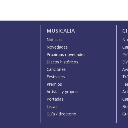
MUSICALIA
C
Noticias
Not
Novedades
Car
Próximas novedades
Pr
Discos históricos
DV
Canciones
Av
Festivales
Trá
Premios
Fe
Artistas y grupos
Act
Portadas
Car
Listas
Bo
Guía / directorio
Guí