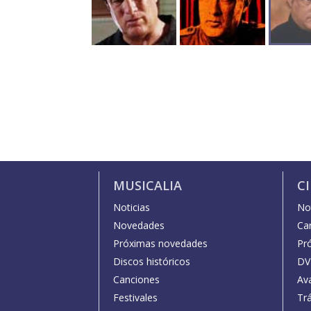
MUSICALIA
C
Noticias
Not
Novedades
Car
Próximas novedades
Pr
Discos históricos
DV
Canciones
Av
Festivales
Trá