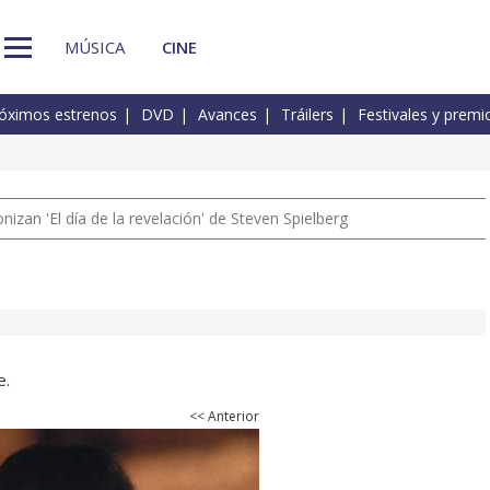
MÚSICA
CINE
óximos estrenos
DVD
Avances
Tráilers
Festivales y premi
izan 'El día de la revelación' de Steven Spielberg
e.
<< Anterior