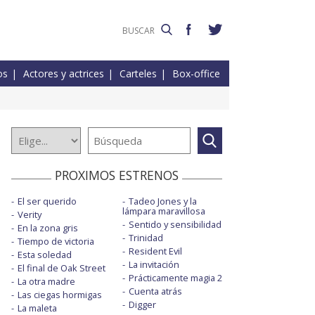
os
Actores y actrices
Carteles
Box-office
PROXIMOS ESTRENOS
El ser querido
Tadeo Jones y la
lámpara maravillosa
Verity
Sentido y sensibilidad
En la zona gris
Trinidad
Tiempo de victoria
Resident Evil
Esta soledad
La invitación
El final de Oak Street
Prácticamente magia 2
La otra madre
Cuenta atrás
Las ciegas hormigas
Digger
La maleta