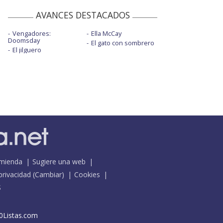
AVANCES DESTACADOS
Vengadores:
Ella McCay
Doomsday
El gato con sombrero
El jilguero
mienda
Sugiere una web
 privacidad
(
Cambiar
)
Cookies
S
0Listas.com