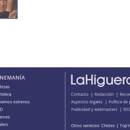
INEMANÍA
icias
telera
Contacto
Redacción
Reco
óximos estrenos
Aspectos legales
Política de
D
Publicidad y webmasters
RS
ances
ilers
Otros servicios:
Chistes
|
Top1