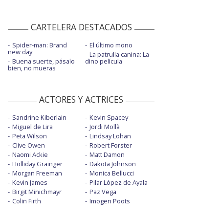
CARTELERA DESTACADOS
Spider-man: Brand
El último mono
new day
La patrulla canina: La
Buena suerte, pásalo
dino película
bien, no mueras
ACTORES Y ACTRICES
Sandrine Kiberlain
Kevin Spacey
Miguel de Lira
Jordi Mollà
Peta Wilson
Lindsay Lohan
Clive Owen
Robert Forster
Naomi Ackie
Matt Damon
Holliday Grainger
Dakota Johnson
Morgan Freeman
Monica Bellucci
Kevin James
Pilar López de Ayala
Birgit Minichmayr
Paz Vega
Colin Firth
Imogen Poots