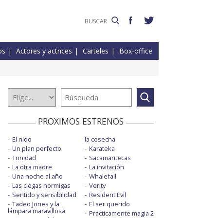
os
Actores y actrices
Carteles
Box-office
PROXIMOS ESTRENOS
El nido
la cosecha
Un plan perfecto
Karateka
Trinidad
Sacamantecas
La otra madre
La invitación
Una noche al año
Whalefall
Las ciegas hormigas
Verity
Sentido y sensibilidad
Resident Evil
Tadeo Jones y la
El ser querido
lámpara maravillosa
Prácticamente magia 2