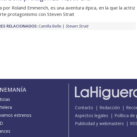
da por Roland Emmerich, es una aventura épica, en la que la actriz
te protagonismo con Steven Strait
ES RELACIONADOS:
Camilla Belle
Steven Strait
INEMANÍA
icias
telera
Contacto
Redacción
Reco
óximos estrenos
Aspectos legales
Política de
D
Publicidad y webmasters
RS
ances