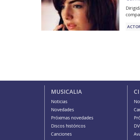
Dirigi
compar
ACTOR
MUSICALIA
C
Noticias
Not
Novedades
Car
Próximas novedades
Pr
Discos históricos
DV
Canciones
Av