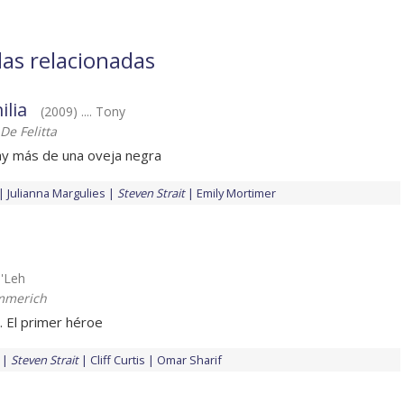
las relacionadas
ilia
(2009) .... Tony
e Felitta
hay más de una oveja negra
Julianna Margulies
Steven Strait
Emily Mortimer
D'Leh
mmerich
a. El primer héroe
Steven Strait
Cliff Curtis
Omar Sharif