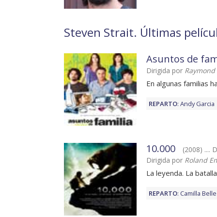
Steven Strait. Últimas pelícu
Asuntos de fam
Dirigida por
Raymond D
En algunas familias 
REPARTO
:
Andy Garcia
10.000
(2008) .... 
Dirigida por
Roland E
La leyenda. La batall
REPARTO
:
Camilla Belle