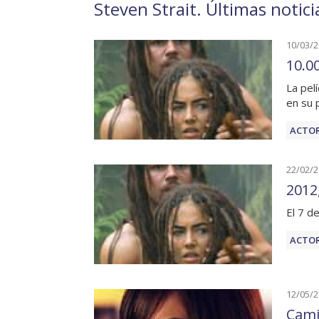
Steven Strait. Últimas notici
10/03/
10.00
La pel
en su 
ACTOR
22/02/
2012
El 7 d
ACTOR
12/05/
Cami