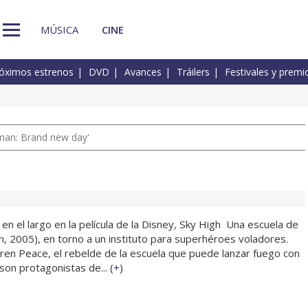
MÚSICA
CINE
óximos estrenos
DVD
Avances
Tráilers
Festivales y premi
man: Brand new day'
en el largo en la película de la Disney, Sky High  Una escuela de
h, 2005), en torno a un instituto para superhéroes voladores.
ren Peace, el rebelde de la escuela que puede lanzar fuego con
on protagonistas de... (
+
)