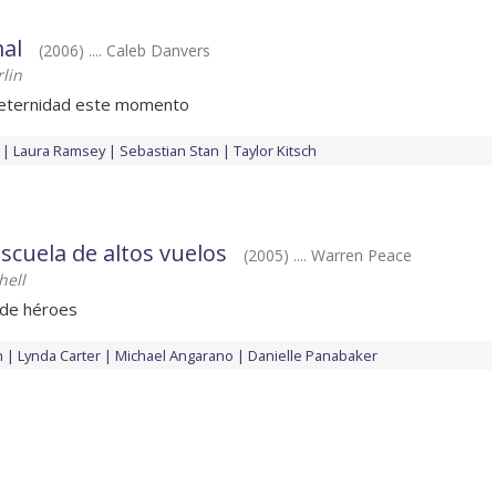
mal
(2006) .... Caleb Danvers
lin
a eternidad este momento
Laura Ramsey
Sebastian Stan
Taylor Kitsch
scuela de altos vuelos
(2005) .... Warren Peace
hell
 de héroes
n
Lynda Carter
Michael Angarano
Danielle Panabaker