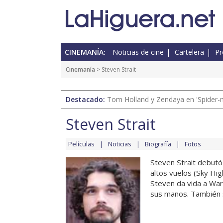
CINEMANÍA:
Noticias de cine
Cartelera
Pr
Cinemanía
> Steven Strait
Destacado:
Tom Holland y Zendaya en 'Spider-
Steven Strait
Películas
Noticias
Biografía
Fotos
Steven Strait debutó 
altos vuelos (Sky Hig
Steven da vida a War
sus manos. También s