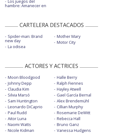
Los juegos del
hambre: Amanecer en
CARTELERA DESTACADOS
Spider-man: Brand
Mother Mary
new day
Motor City
La odisea
ACTORES Y ACTRICES
Moon Bloodgood
Halle Berry
Johnny Depp
Ralph Fiennes
Claudia Kim
Hayley Atwell
Silvia Marsó
Gael García Bernal
Sam Huntington
Alex Brendemühl
Leonardo DiCaprio
Cillian Murphy
Paul Rudd
Rosemarie DeWitt
Aitor Luna
Rebecca Hall
Naomi Watts
Bruno Ganz
Nicole Kidman
Vanessa Hudgens