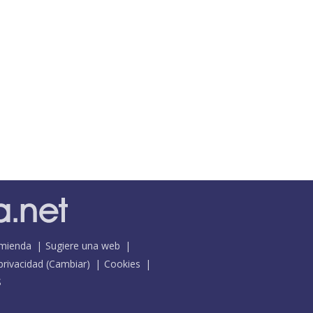
mienda
Sugiere una web
 privacidad
(
Cambiar
)
Cookies
S