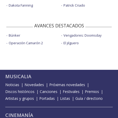
Dakota Fanning
Patrick Criado
AVANCES DESTACADOS
Búnker
Vengadores: Doomsday
Operación Camarón 2
El jilguero
MUSICALIA
Noticias
Novedades
Próximas novedades
Discos históricos
Canciones
Festivales
Premios
Artistas y grupos
Portadas
Listas
Guía / directorio
CINEMANÍA