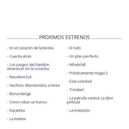
PROXIMOS ESTRENOS
En el corazón de la bestia
El nido
Cuenta atrás
Un plan perfecto
Los juegos del hambre:
Whalefall
Amanecer en la cosecha
Prácticamente magia 2
Resident Evil
Esta soledad
Hechizo: Bienvenidos a Hexe
Trinidad
Burundanga
La patrulla canina: La dino
Cómo robar un banco
película
Karateka
La invitación
La maleta