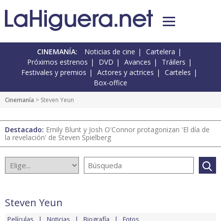
CINEMANÍA:
Noticias de cine
Cartelera
Próximos estrenos
DVD
Avances
Tráilers
Festivales y premios
Actores y actrices
Carteles
Box-office
Cinemanía
> Steven Yeun
Destacado:
Emily Blunt y Josh O'Connor protagonizan 'El día de
la revelación' de Steven Spielberg
Steven Yeun
Películas
Noticias
Biografía
Fotos