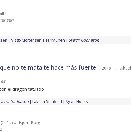
illis
rtensen
ksen
Viggo Mortensen
Terry Chen
Sverrir Gudnason
 que no te mata te hace más fuerte
(2018) .... Mikael
rez
a con el dragón tatuado
Sverrir Gudnason
Lakeith Stanfield
Sylvia Hoeks
(2017) .... Björn Borg
z