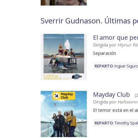
Sverrir Gudnason. Últimas pe
El amor que p
Dirigida por
Hlynur P
Separación
REPARTO
:
Ingvar Sigu
Mayday Club
(
Dirigida por
Hafsteinn
El temor está en el a
REPARTO
:
Timothy Spal