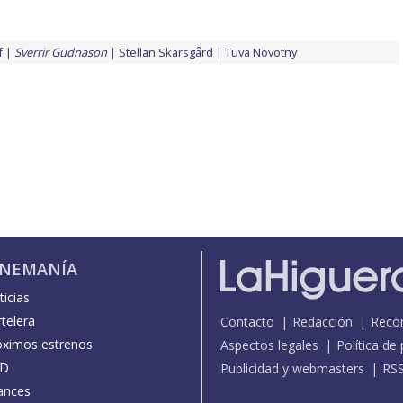
f
Sverrir Gudnason
Stellan Skarsgård
Tuva Novotny
INEMANÍA
icias
telera
Contacto
Redacción
Reco
óximos estrenos
Aspectos legales
Política de
D
Publicidad y webmasters
RS
ances