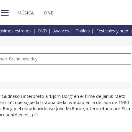
MÚSICA
CINE
óximos estrenos
DVD
Avances
Tráilers
Festivales y premi
man: Brand new day'
r Gudnason interpretó a 'Bjorn Borg' en el filme de Janus Metz
ícula", que sigue la historia de la rivalidad en la década de 1980
co Borg y el estadounidense John McEnroe, interpretado por Shia
resentó en el... (
+
)