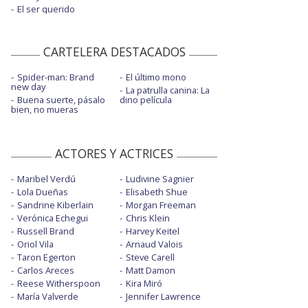
El ser querido
CARTELERA DESTACADOS
Spider-man: Brand
El último mono
new day
La patrulla canina: La
Buena suerte, pásalo
dino película
bien, no mueras
ACTORES Y ACTRICES
Maribel Verdú
Ludivine Sagnier
Lola Dueñas
Elisabeth Shue
Sandrine Kiberlain
Morgan Freeman
Verónica Echegui
Chris Klein
Russell Brand
Harvey Keitel
Oriol Vila
Arnaud Valois
Taron Egerton
Steve Carell
Carlos Areces
Matt Damon
Reese Witherspoon
Kira Miró
María Valverde
Jennifer Lawrence