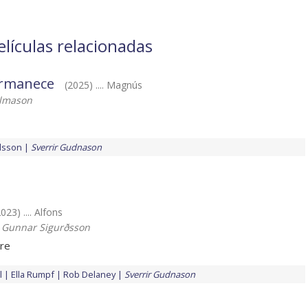
lículas relacionadas
ermanece
(2025) .... Magnús
álmason
rdsson
Sverrir Gudnason
2023) .... Alfons
 Gunnar Sigurðsson
ire
l
Ella Rumpf
Rob Delaney
Sverrir Gudnason