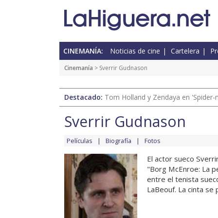
CINEMANÍA:
Noticias de cine
Cartelera
Pr
Cinemanía
> Sverrir Gudnason
Destacado:
Tom Holland y Zendaya en 'Spider-
Sverrir Gudnason
Películas
Biografía
Fotos
El actor sueco Sverri
"Borg McEnroe: La pel
entre el tenista sue
LaBeouf. La cinta se p