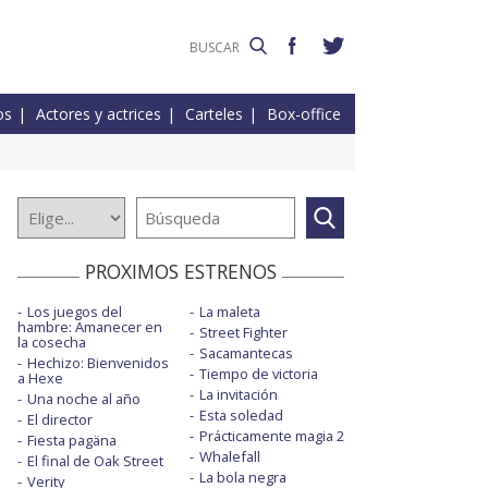
os
Actores y actrices
Carteles
Box-office
PROXIMOS ESTRENOS
Los juegos del
La maleta
hambre: Amanecer en
Street Fighter
la cosecha
Sacamantecas
Hechizo: Bienvenidos
Tiempo de victoria
a Hexe
La invitación
Una noche al año
Esta soledad
El director
Prácticamente magia 2
Fiesta pagäna
Whalefall
El final de Oak Street
La bola negra
Verity