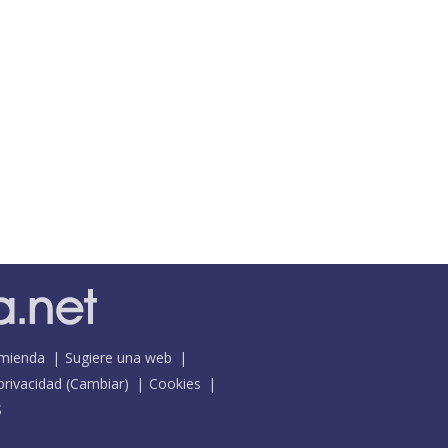
mienda
Sugiere una web
 privacidad
(
Cambiar
)
Cookies
S