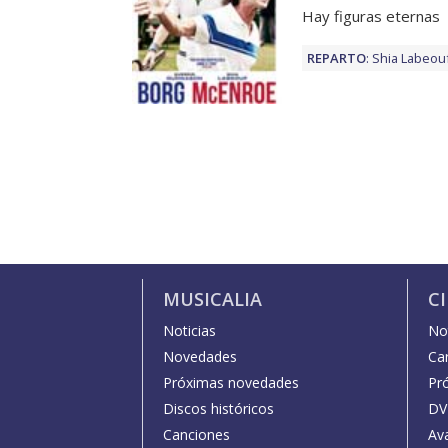
Hay figuras eternas
REPARTO
:
Shia Labeou
MUSICALIA
C
Noticias
Not
Novedades
Car
Próximas novedades
Pr
Discos históricos
DV
Canciones
Av