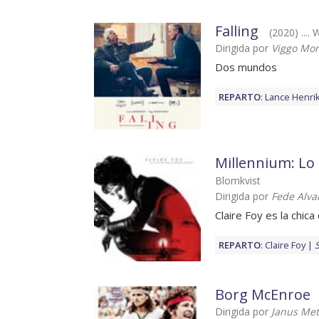
Falling
(2020) .... W
Dirigida por
Viggo Mo
Dos mundos
REPARTO
:
Lance Henri
Millennium: Lo
Blomkvist
Dirigida por
Fede Alva
Claire Foy es la chic
REPARTO
:
Claire Foy
Borg McEnroe
Dirigida por
Janus Met