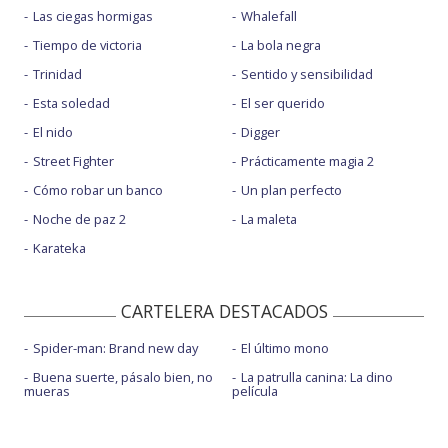
Las ciegas hormigas
Whalefall
Tiempo de victoria
La bola negra
Trinidad
Sentido y sensibilidad
Esta soledad
El ser querido
El nido
Digger
Street Fighter
Prácticamente magia 2
Cómo robar un banco
Un plan perfecto
Noche de paz 2
La maleta
Karateka
CARTELERA DESTACADOS
Spider-man: Brand new day
El último mono
Buena suerte, pásalo bien, no
La patrulla canina: La dino
mueras
película