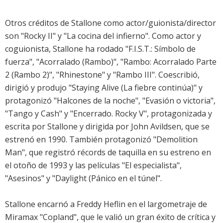
Otros créditos de Stallone como actor/guionista/director
son "Rocky II" y "La cocina del infierno". Como actor y
coguionista, Stallone ha rodado "F.I.S.T.: Símbolo de
fuerza", "Acorralado (Rambo)", "Rambo: Acorralado Parte
2 (Rambo 2)", "Rhinestone" y "Rambo III". Coescribió,
dirigió y produjo "Staying Alive (La fiebre continúa)" y
protagonizó "Halcones de la noche", "Evasión o victoria",
"Tango y Cash" y "Encerrado. Rocky V", protagonizada y
escrita por Stallone y dirigida por John Avildsen, que se
estrenó en 1990. También protagonizó "Demolition
Man", que registró récords de taquilla en su estreno en
el otoño de 1993 y las películas "El especialista",
"Asesinos" y "Daylight (Pánico en el túnel".
Stallone encarnó a Freddy Heflin en el largometraje de
Miramax "Copland", que le valió un gran éxito de crítica y