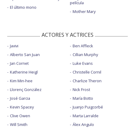
película
El último mono
Mother Mary
ACTORES Y ACTRICES
Javivi
Ben Affleck
Alberto San Juan
Cillian Murphy
Jan Cornet
Luke Evans
Katherine Heigl
Christelle Cornil
Kim Min-hee
Charlize Theron
Llorenç González
Nick Frost
José Garcia
María Botto
Kevin Spacey
Juanjo Puigcorbé
Clive Owen
Marta Larralde
Will Smith
Álex Angulo