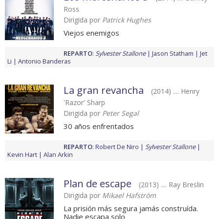
Ross
Dirigida por
Patrick Hughes
Viejos enemigos
REPARTO
:
Sylvester Stallone
Jason Statham
Jet
Li
Antonio Banderas
La gran revancha
(2014) .... Henry
'Razor' Sharp
Dirigida por
Peter Segal
30 años enfrentados
REPARTO
:
Robert De Niro
Sylvester Stallone
Kevin Hart
Alan Arkin
Plan de escape
(2013) .... Ray Breslin
Dirigida por
Mikael Hafström
La prisión más segura jamás construída.
Nadie escapa solo