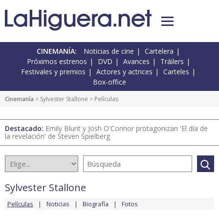
CINEMANÍA:
Noticias de cine
Cartelera
Próximos estrenos
DVD
Avances
Tráilers
Festivales y premios
Actores y actrices
Carteles
Box-office
Cinemanía
>
Sylvester Stallone
> Películas
Destacado:
Emily Blunt y Josh O'Connor protagonizan 'El día de
la revelación' de Steven Spielberg
Sylvester Stallone
Películas
Noticias
Biografía
Fotos