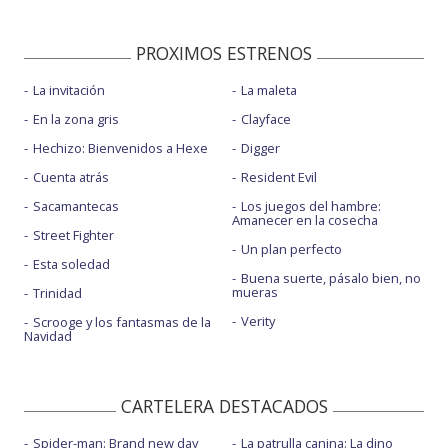
PROXIMOS ESTRENOS
La invitación
La maleta
En la zona gris
Clayface
Hechizo: Bienvenidos a Hexe
Digger
Cuenta atrás
Resident Evil
Sacamantecas
Los juegos del hambre:
Amanecer en la cosecha
Street Fighter
Un plan perfecto
Esta soledad
Buena suerte, pásalo bien, no
mueras
Trinidad
Verity
Scrooge y los fantasmas de la
Navidad
CARTELERA DESTACADOS
Spider-man: Brand new day
La patrulla canina: La dino