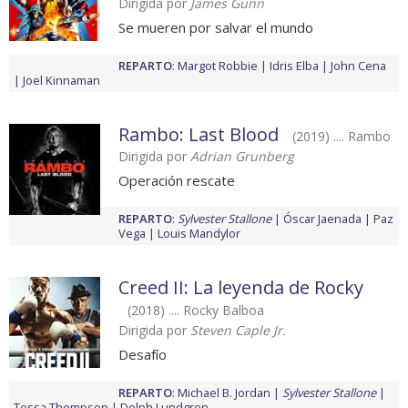
Dirigida por
James Gunn
Se mueren por salvar el mundo
REPARTO
:
Margot Robbie
Idris Elba
John Cena
Joel Kinnaman
Rambo: Last Blood
(2019) .... Rambo
Dirigida por
Adrian Grunberg
Operación rescate
REPARTO
:
Sylvester Stallone
Óscar Jaenada
Paz
Vega
Louis Mandylor
Creed II: La leyenda de Rocky
(2018) .... Rocky Balboa
Dirigida por
Steven Caple Jr.
Desafío
REPARTO
:
Michael B. Jordan
Sylvester Stallone
Tessa Thompson
Dolph Lundgren