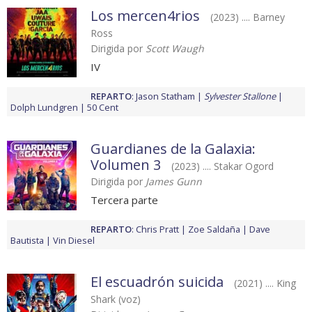
Los mercen4rios
(2023) .... Barney
Ross
Dirigida por
Scott Waugh
IV
REPARTO
:
Jason Statham
Sylvester Stallone
Dolph Lundgren
50 Cent
Guardianes de la Galaxia:
Volumen 3
(2023) .... Stakar Ogord
Dirigida por
James Gunn
Tercera parte
REPARTO
:
Chris Pratt
Zoe Saldaña
Dave
Bautista
Vin Diesel
El escuadrón suicida
(2021) .... King
Shark (voz)