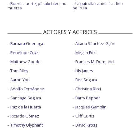
Buena suerte, pásalo bien, no
La patrulla canina: La dino
mueras
película
ACTORES Y ACTRICES
Bárbara Goenaga
Aitana Sánchez-Gijón
Penélope Cruz
Megan Fox
Matthew Goode
Frances McDormand
Tom Riley
Lily James
Aaron Yoo
Bea Segura
Adolfo Fernández
Christina Ricci
Santiago Segura
Barry Pepper
Paz de la Huerta
Jacques Gamblin
Ricardo Gómez
Cliff Curtis
Timothy Olyphant
David Kross