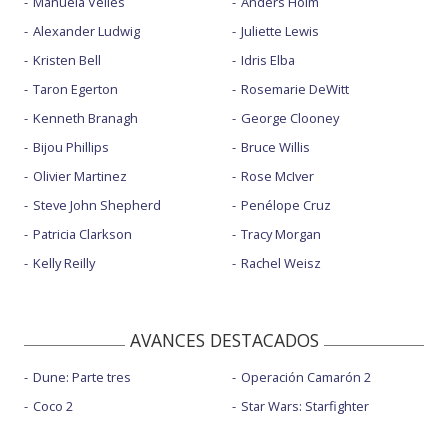
Manuela Vellés
Anders Holm
Alexander Ludwig
Juliette Lewis
Kristen Bell
Idris Elba
Taron Egerton
Rosemarie DeWitt
Kenneth Branagh
George Clooney
Bijou Phillips
Bruce Willis
Olivier Martinez
Rose McIver
Steve John Shepherd
Penélope Cruz
Patricia Clarkson
Tracy Morgan
Kelly Reilly
Rachel Weisz
AVANCES DESTACADOS
Dune: Parte tres
Operación Camarón 2
Coco 2
Star Wars: Starfighter