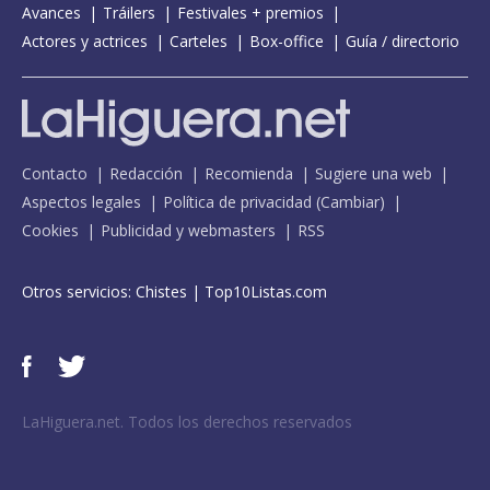
Avances
Tráilers
Festivales + premios
Actores y actrices
Carteles
Box-office
Guía / directorio
Contacto
Redacción
Recomienda
Sugiere una web
Aspectos legales
Política de privacidad
(
Cambiar
)
Cookies
Publicidad y webmasters
RSS
Otros servicios:
Chistes
|
Top10Listas.com
LaHiguera.net. Todos los derechos reservados