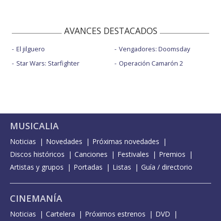
AVANCES DESTACADOS
El jilguero
Vengadores: Doomsday
Star Wars: Starfighter
Operación Camarón 2
MUSICALIA
Noticias
Novedades
Próximas novedades
Discos históricos
Canciones
Festivales
Premios
Artistas y grupos
Portadas
Listas
Guía / directorio
CINEMANÍA
Noticias
Cartelera
Próximos estrenos
DVD