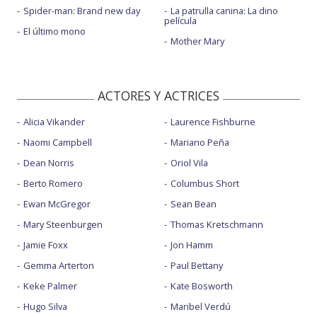
Spider-man: Brand new day
La patrulla canina: La dino
película
El último mono
Mother Mary
ACTORES Y ACTRICES
Alicia Vikander
Laurence Fishburne
Naomi Campbell
Mariano Peña
Dean Norris
Oriol Vila
Berto Romero
Columbus Short
Ewan McGregor
Sean Bean
Mary Steenburgen
Thomas Kretschmann
Jamie Foxx
Jon Hamm
Gemma Arterton
Paul Bettany
Keke Palmer
Kate Bosworth
Hugo Silva
Maribel Verdú