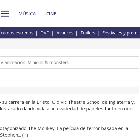
MÚSICA
CINE
óximos estrenos
DVD
Avances
Tráilers
Festivales y premi
a de animación 'Minions & monsters'
u carrera en la Bristol Old Vic Theatre School de Inglaterra y,
estacado dando vida a una variedad de papeles tanto en cine
tagonizado The Monkey. La película de terror basada en la
tephen... (
+
)