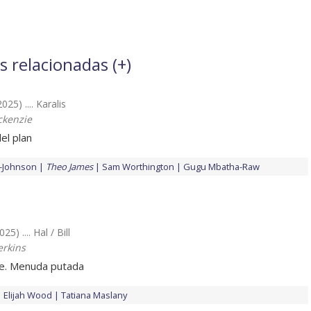
s relacionadas (
+
)
2025) .... Karalis
ckenzie
el plan
r-Johnson
Theo James
Sam Worthington
Gugu Mbatha-Raw
025) .... Hal / Bill
rkins
e. Menuda putada
Elijah Wood
Tatiana Maslany