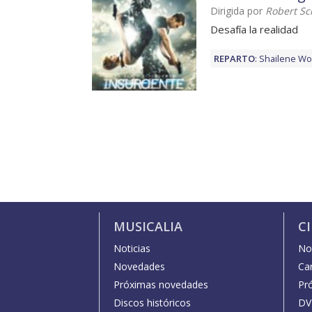
Dirigida por
Robert S
Desafía la realidad
REPARTO
:
Shailene Wo
MUSICALIA
C
Noticias
Not
Novedades
Car
Próximas novedades
Pr
Discos históricos
DV