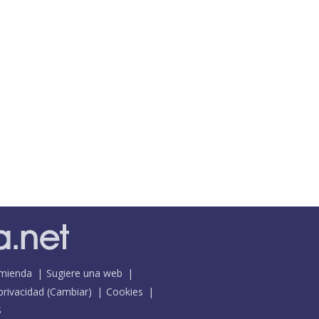
mienda
Sugiere una web
 privacidad
(
Cambiar
)
Cookies
S