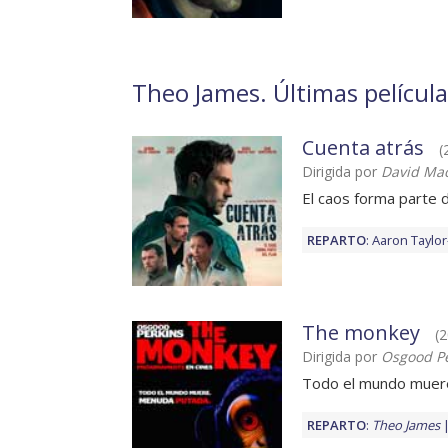
Theo James. Últimas película
Cuenta atrás
(
Dirigida por
David Ma
El caos forma parte d
REPARTO
:
Aaron Taylo
The monkey
(2
Dirigida por
Osgood Pe
Todo el mundo muer
REPARTO
:
Theo James