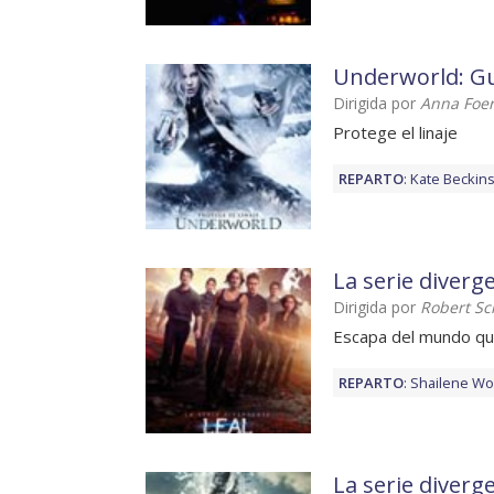
Underworld: Gu
Dirigida por
Anna Foer
Protege el linaje
REPARTO
:
Kate Beckins
La serie diverge
Dirigida por
Robert S
Escapa del mundo q
REPARTO
:
Shailene Wo
La serie diverg