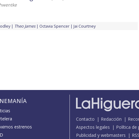
chwentke
odley
Theo James
Octavia Spencer
Jai Courtney
INEMANÍA
icias
telera
Contacto
Redacción
Reco
óximos estrenos
Aspectos legales
Política de
D
Publicidad y webmasters
RS