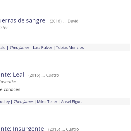
erras de sangre
(2016) .... David
ster
ale
Theo James
Lara Pulver
Tobias Menzies
nte: Leal
(2016) .... Cuatro
chwentke
ue conoces
odley
Theo James
Miles Teller
Ansel Elgort
ente: Insurgente
(2015) .... Cuatro