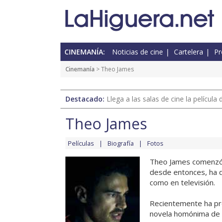
CINEMANÍA:
Noticias de cine
Cartelera
Pr
Cinemanía
> Theo James
Destacado:
Llega a las salas de cine la películ
Theo James
Películas
Biografía
Fotos
Theo James comenzó s
desde entonces, ha d
como en televisión.
Recientemente ha pro
novela homónima de S