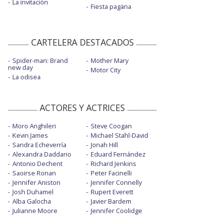
La invitación
Fiesta pagäna
CARTELERA DESTACADOS
Spider-man: Brand
Mother Mary
new day
Motor City
La odisea
ACTORES Y ACTRICES
Moro Anghileri
Steve Coogan
Kevin James
Michael Stahl-David
Sandra Echeverría
Jonah Hill
Alexandra Daddario
Eduard Fernández
Antonio Dechent
Richard Jenkins
Saoirse Ronan
Peter Facinelli
Jennifer Aniston
Jennifer Connelly
Josh Duhamel
Rupert Everett
Alba Galocha
Javier Bardem
Julianne Moore
Jennifer Coolidge