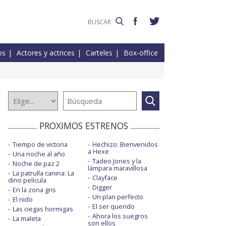
os
Actores y actrices
Carteles
Box-office
PROXIMOS ESTRENOS
Tiempo de victoria
Hechizo: Bienvenidos
a Hexe
Una noche al año
Tadeo Jones y la
Noche de paz 2
lámpara maravillosa
La patrulla canina: La
Clayface
dino película
Digger
En la zona gris
Un plan perfecto
El nido
El ser querido
Las ciegas hormigas
Ahora los suegros
La maleta
son ellos