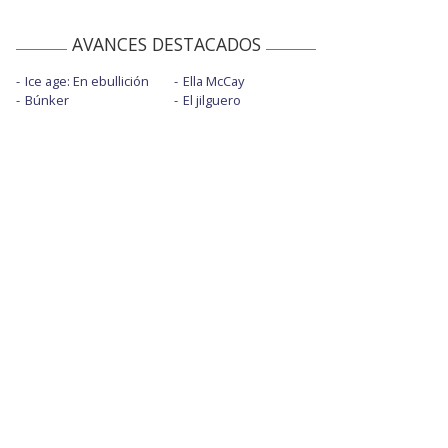
AVANCES DESTACADOS
Ice age: En ebullición
Ella McCay
Búnker
El jilguero