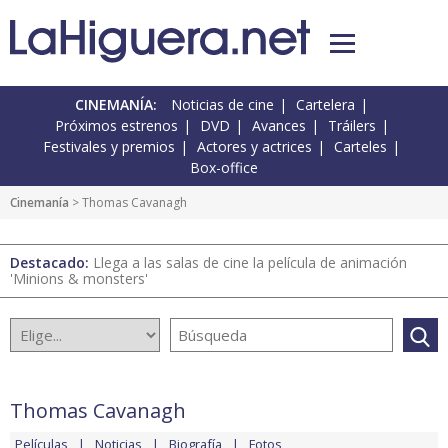
CINEMANÍA:
Noticias de cine
Cartelera
Próximos estrenos
DVD
Avances
Tráilers
Festivales y premios
Actores y actrices
Carteles
Box-office
Cinemanía
> Thomas Cavanagh
Destacado:
Llega a las salas de cine la película de animación
'Minions & monsters'
Thomas Cavanagh
Películas
Noticias
Biografía
Fotos