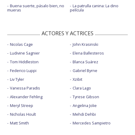
Buena suerte, pásalo bien, no
La patrulla canina: La dino
mueras
película
ACTORES Y ACTRICES
Nicolas Cage
John Krasinski
Ludivine Sagnier
Elena Ballesteros
Tom Hiddleston
Blanca Suárez
Federico Luppi
Gabriel Byrne
Liv Tyler
Xzibit
Vanessa Paradis
Clara Lago
Alexander Fehling
Tyrese Gibson
Meryl Streep
Angelina Jolie
Nicholas Hoult
Mehdi Dehbi
Matt Smith
Mercedes Sampietro