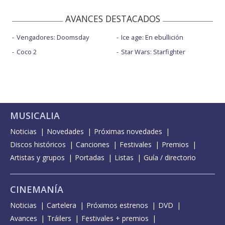
AVANCES DESTACADOS
Vengadores: Doomsday
Ice age: En ebullición
Coco 2
Star Wars: Starfighter
MUSICALIA
Noticias
Novedades
Próximas novedades
Discos históricos
Canciones
Festivales
Premios
Artistas y grupos
Portadas
Listas
Guía / directorio
CINEMANÍA
Noticias
Cartelera
Próximos estrenos
DVD
Avances
Tráilers
Festivales + premios