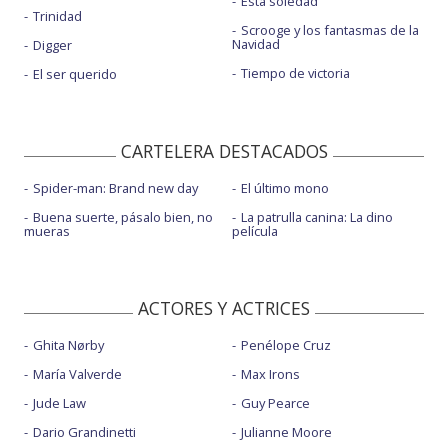
Esta soledad
Trinidad
Scrooge y los fantasmas de la
Navidad
Digger
Tiempo de victoria
El ser querido
CARTELERA DESTACADOS
Spider-man: Brand new day
El último mono
Buena suerte, pásalo bien, no
La patrulla canina: La dino
mueras
película
ACTORES Y ACTRICES
Ghita Nørby
Penélope Cruz
María Valverde
Max Irons
Jude Law
Guy Pearce
Dario Grandinetti
Julianne Moore