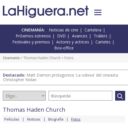
CINEMANÍA:
Noticias de cine
Cartelera
Próximos estrenos
DVD
Avances
Tráilers
Festivales y premios
Actores y actrices
Carteles
Box-office
Cinemanía
>
Thomas Haden Church
> Fotos
Destacado:
Matt Damon protagoniza 'La odisea' del cineasta
Christopher Nolan
Thomas Haden Church
Películas
Noticias
Biografía
Fotos