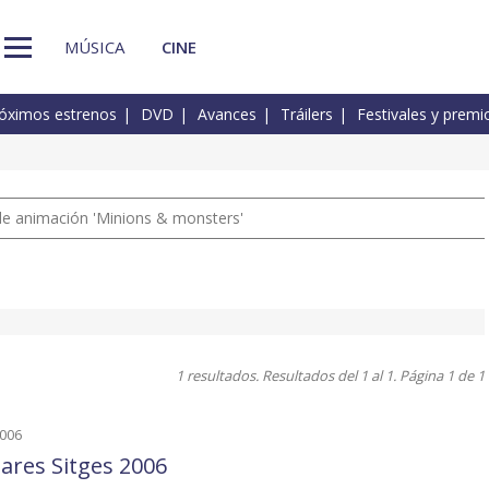
MÚSICA
CINE
óximos estrenos
DVD
Avances
Tráilers
Festivales y premi
a de animación 'Minions & monsters'
1 resultados. Resultados del 1 al 1. Página 1 de 1
2006
ares Sitges 2006