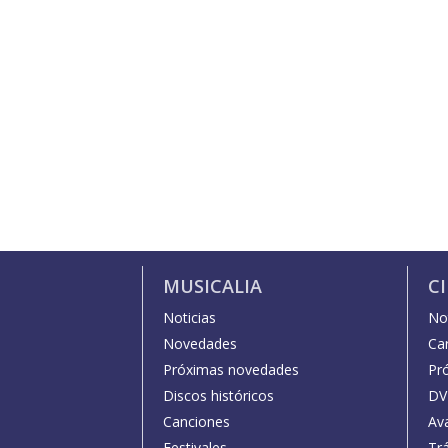
MUSICALIA
C
Noticias
Not
Novedades
Car
Próximas novedades
Pr
Discos históricos
DV
Canciones
Av
Festivales
Trá