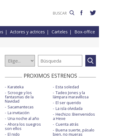
os
Actores y actrices
Carteles
Box-office
PROXIMOS ESTRENOS
Karateka
Esta soledad
Scrooge y los
Tadeo Jones y la
fantasmas de la
lámpara maravillosa
Navidad
El ser querido
Sacamantecas
La isla olvidada
La invitación
Hechizo: Bienvenidos
Una noche al año
a Hexe
Ahora los suegros
Cuenta atrás
son ellos
Buena suerte, pásalo
El nido
bien, no mueras