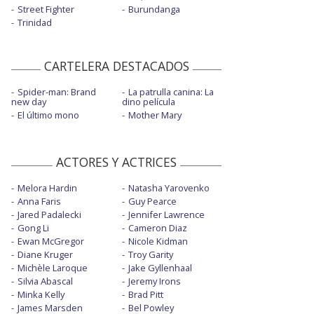
Street Fighter
Burundanga
Trinidad
CARTELERA DESTACADOS
Spider-man: Brand
La patrulla canina: La
new day
dino película
El último mono
Mother Mary
ACTORES Y ACTRICES
Melora Hardin
Natasha Yarovenko
Anna Faris
Guy Pearce
Jared Padalecki
Jennifer Lawrence
Gong Li
Cameron Diaz
Ewan McGregor
Nicole Kidman
Diane Kruger
Troy Garity
Michèle Laroque
Jake Gyllenhaal
Silvia Abascal
Jeremy Irons
Minka Kelly
Brad Pitt
James Marsden
Bel Powley