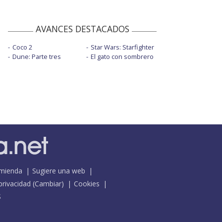
AVANCES DESTACADOS
Coco 2
Star Wars: Starfighter
Dune: Parte tres
El gato con sombrero
mienda
Sugiere una web
 privacidad
(
Cambiar
)
Cookies
S