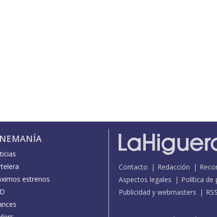
INEMANÍA
icias
telera
Contacto
Redacción
Reco
óximos estrenos
Aspectos legales
Política de
D
Publicidad y webmasters
RS
ances
ilers