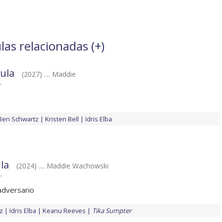
las relacionadas (
+
)
cula
(2027) .... Maddie
r
Ben Schwartz
Kristen Bell
Idris Elba
ula
(2024) .... Maddie Wachowski
r
adversario
z
Idris Elba
Keanu Reeves
Tika Sumpter