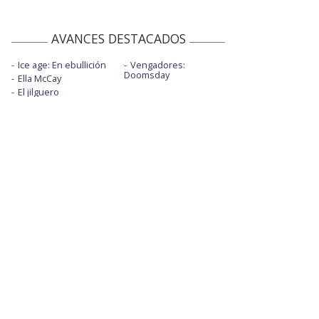
AVANCES DESTACADOS
Ice age: En ebullición
Vengadores:
Doomsday
Ella McCay
El jilguero