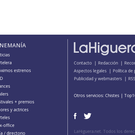
INEMANÍA
icias
telera
Contacto
Redacción
Reco
óximos estrenos
Aspectos legales
Política de
D
Publicidad y webmasters
RS
ances
ilers
Otros servicios:
Chistes
|
Top1
stivales + premios
ores y actrices
teles
x-office
LaHiguera.net. Todos los dere
a / directorio