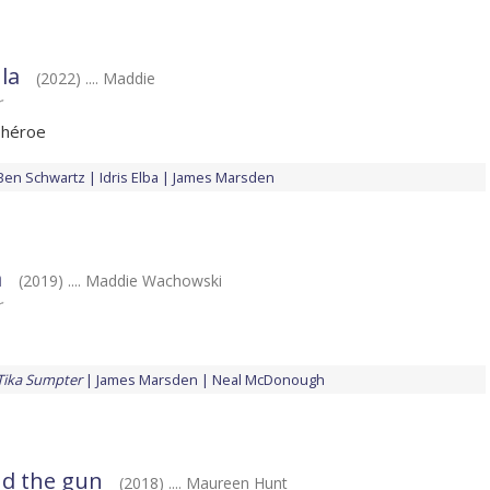
ula
(2022) .... Maddie
r
 héroe
Ben Schwartz
Idris Elba
James Marsden
a
(2019) .... Maddie Wachowski
r
Tika Sumpter
James Marsden
Neal McDonough
nd the gun
(2018) .... Maureen Hunt