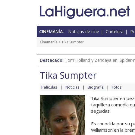
CINEMANÍA:
Noticias de cine
Cartelera
Pr
Cinemanía
> Tika Sumpter
Destacado:
Tom Holland y Zendaya en 'Spider-
Tika Sumpter
Películas
Noticias
Biografía
Fotos
Tika Sumpter empezó e
taquillera comedia q
seguidas.
Es conocida por su p
Williamson en la prem