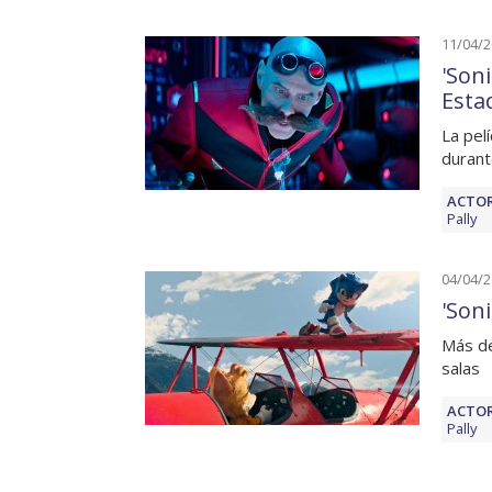
11/04/
'Son
Esta
La pel
durant
ACTOR
Pally
04/04/
'Son
Más de
salas
ACTOR
Pally