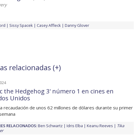
ery
ord
Sissy Spacek
Casey Affleck
Danny Glover
as relacionadas (
+
)
2024
ic the Hedgehog 3' número 1 en cines en
dos Unidos
a recaudación de unos 62 millones de dólares durante su primer
 semana
ES RELACIONADOS:
Ben Schwartz
Idris Elba
Keanu Reeves
Tika
er