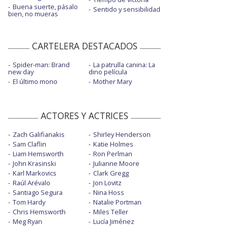
Buena suerte, pásalo
Sentido y sensibilidad
bien, no mueras
CARTELERA DESTACADOS
Spider-man: Brand
La patrulla canina: La
new day
dino película
El último mono
Mother Mary
ACTORES Y ACTRICES
Zach Galifianakis
Shirley Henderson
Sam Claflin
Katie Holmes
Liam Hemsworth
Ron Perlman
John Krasinski
Julianne Moore
Karl Markovics
Clark Gregg
Raúl Arévalo
Jon Lovitz
Santiago Segura
Nina Hoss
Tom Hardy
Natalie Portman
Chris Hemsworth
Miles Teller
Meg Ryan
Lucía Jiménez