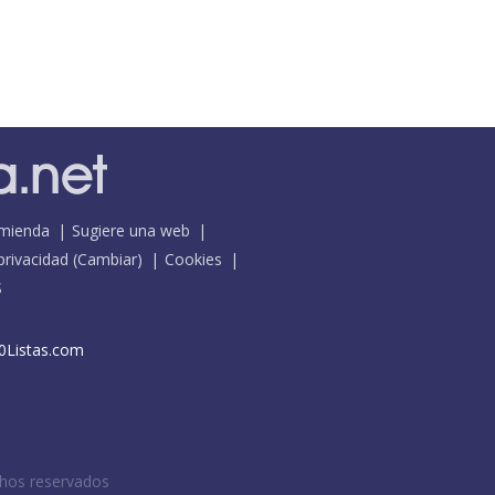
mienda
Sugiere una web
 privacidad
(
Cambiar
)
Cookies
S
0Listas.com
chos reservados