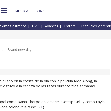
MÚSICA
CINE
óximos estrenos
DVD
Avances
Tráilers
Festivales y premi
man: Brand new day'
l año en la cresta de la ola con la película Ride Along, la
ue estuvo a la cabeza de las listas durante tres semanas
apel como Raina Thorpe en la serie "Gossip Girl" y como Layla
iada telenovela "One... (
+
)