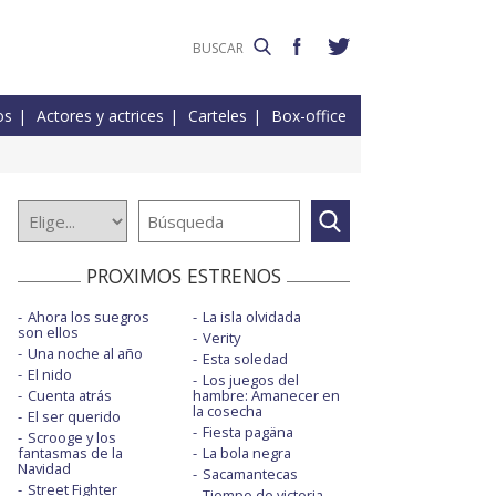
os
Actores y actrices
Carteles
Box-office
PROXIMOS ESTRENOS
Ahora los suegros
La isla olvidada
son ellos
Verity
Una noche al año
Esta soledad
El nido
Los juegos del
Cuenta atrás
hambre: Amanecer en
la cosecha
El ser querido
Fiesta pagäna
Scrooge y los
fantasmas de la
La bola negra
Navidad
Sacamantecas
Street Fighter
Tiempo de victoria