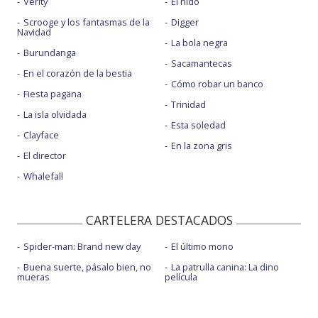
Verity
El nido
Scrooge y los fantasmas de la
Digger
Navidad
La bola negra
Burundanga
Sacamantecas
En el corazón de la bestia
Cómo robar un banco
Fiesta pagäna
Trinidad
La isla olvidada
Esta soledad
Clayface
En la zona gris
El director
Whalefall
CARTELERA DESTACADOS
Spider-man: Brand new day
El último mono
Buena suerte, pásalo bien, no
La patrulla canina: La dino
mueras
película