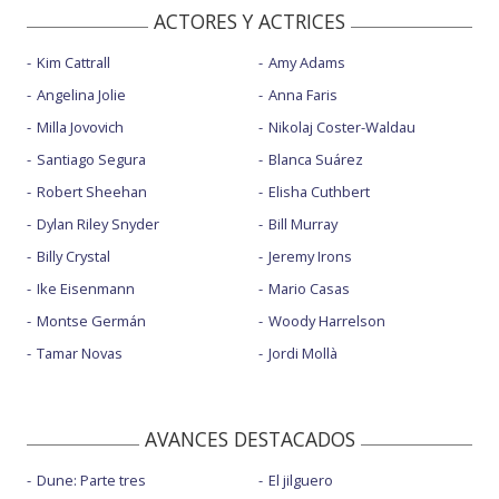
ACTORES Y ACTRICES
Kim Cattrall
Amy Adams
Angelina Jolie
Anna Faris
Milla Jovovich
Nikolaj Coster-Waldau
Santiago Segura
Blanca Suárez
Robert Sheehan
Elisha Cuthbert
Dylan Riley Snyder
Bill Murray
Billy Crystal
Jeremy Irons
Ike Eisenmann
Mario Casas
Montse Germán
Woody Harrelson
Tamar Novas
Jordi Mollà
AVANCES DESTACADOS
Dune: Parte tres
El jilguero