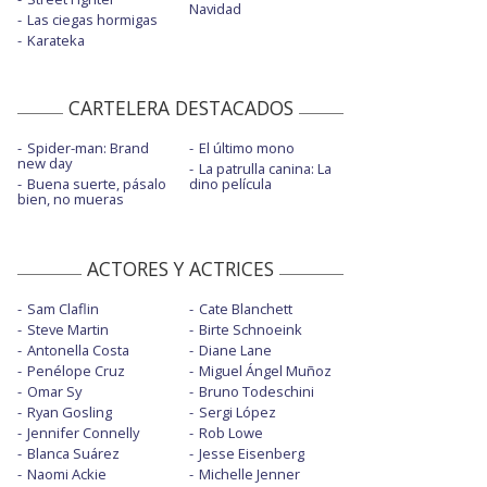
Navidad
Las ciegas hormigas
Karateka
CARTELERA DESTACADOS
Spider-man: Brand
El último mono
new day
La patrulla canina: La
Buena suerte, pásalo
dino película
bien, no mueras
ACTORES Y ACTRICES
Sam Claflin
Cate Blanchett
Steve Martin
Birte Schnoeink
Antonella Costa
Diane Lane
Penélope Cruz
Miguel Ángel Muñoz
Omar Sy
Bruno Todeschini
Ryan Gosling
Sergi López
Jennifer Connelly
Rob Lowe
Blanca Suárez
Jesse Eisenberg
Naomi Ackie
Michelle Jenner