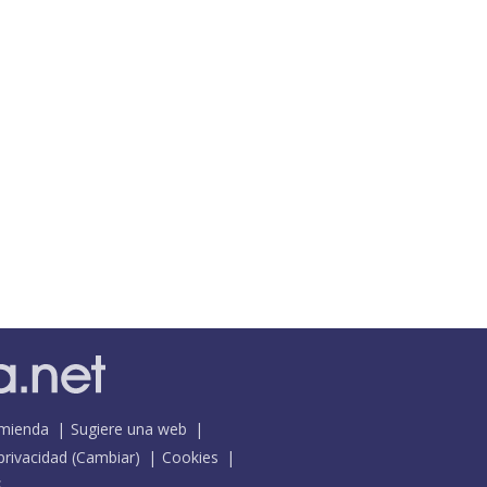
mienda
Sugiere una web
 privacidad
(
Cambiar
)
Cookies
S