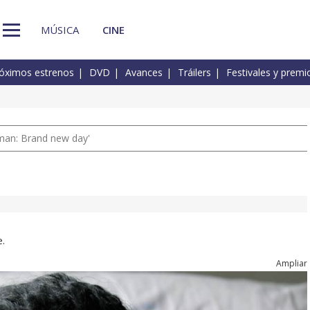
MÚSICA
CINE
óximos estrenos
DVD
Avances
Tráilers
Festivales y premi
man: Brand new day'
e.
Ampliar