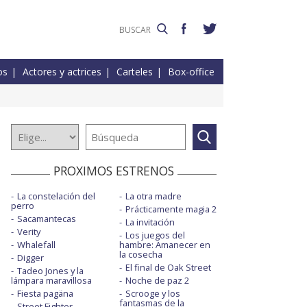
os
Actores y actrices
Carteles
Box-office
PROXIMOS ESTRENOS
La constelación del
La otra madre
perro
Prácticamente magia 2
Sacamantecas
La invitación
Verity
Los juegos del
Whalefall
hambre: Amanecer en
la cosecha
Digger
El final de Oak Street
Tadeo Jones y la
lámpara maravillosa
Noche de paz 2
Fiesta pagäna
Scrooge y los
fantasmas de la
Street Fighter