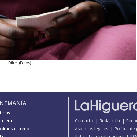
Difret
(
Fotos
)
INEMANÍA
icias
telera
Contacto
Redacción
Reco
óximos estrenos
Aspectos legales
Política de
D
Publicidad y webmasters
RS