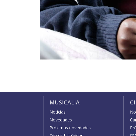
MUSICALIA
C
Noticias
Not
Novedades
Car
Próximas novedades
Pr
Discos históricos
DV