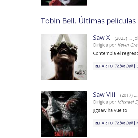
Tobin Bell. Últimas películas
Saw X
(2023) .... 
Dirigida por
Kevin Gre
Contempla el regres
REPARTO
:
Tobin Bell
Saw VIII
(2017) ..
Dirigida por
Michael Sp
Jigsaw ha vuelto
REPARTO
:
Tobin Bell