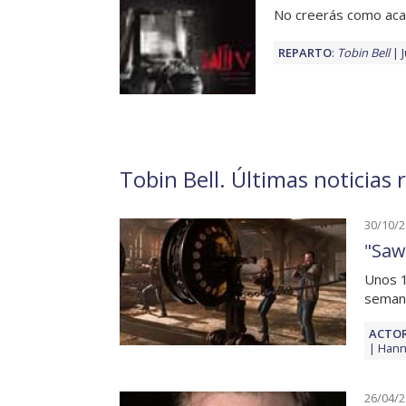
No creerás como ac
REPARTO
:
Tobin Bell
Tobin Bell. Últimas noticias 
30/10/
"Saw 
Unos 1
semana
ACTOR
Hann
26/04/