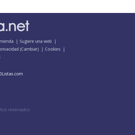
mienda
Sugiere una web
 privacidad
(
Cambiar
)
Cookies
S
0Listas.com
chos reservados