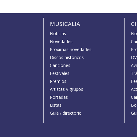
MUSICALIA
C
Noticias
Not
Novedades
Car
Próximas novedades
Pr
Discos históricos
DV
Canciones
Av
Festivales
Trá
Premios
Fe
Artistas y grupos
Act
Portadas
Car
Listas
Bo
Guía / directorio
Guí