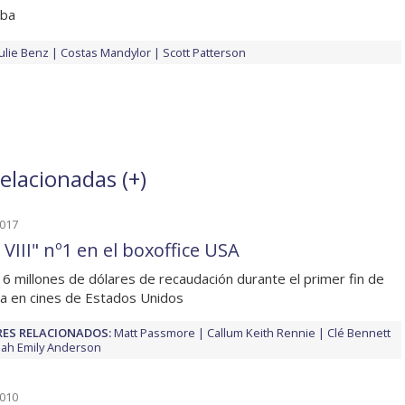
aba
Julie Benz
Costas Mandylor
Scott Patterson
relacionadas (
+
)
2017
VIII" nº1 en el boxoffice USA
6 millones de dólares de recaudación durante el primer fin de
 en cines de Estados Unidos
ES RELACIONADOS:
Matt Passmore
Callum Keith Rennie
Clé Bennett
ah Emily Anderson
2010