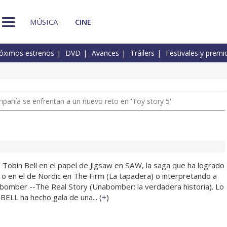
MÚSICA
CINE
óximos estrenos
DVD
Avances
Tráilers
Festivales y premi
pañía se enfrentan a un nuevo reto en 'Toy story 5'
Tobin Bell en el papel de Jigsaw en SAW, la saga que ha logrado
 o en el de Nordic en The Firm (La tapadera) o interpretando a
bomber --The Real Story (Unabomber: la verdadera historia). Lo
ELL ha hecho gala de una... (
+
)