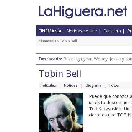
CINEMANÍA:
Noticias de cine
Cartelera
Pr
Cinemanía
> Tobin Bell
Destacado:
Buzz Lightyear, Woody, Jessie y com
Tobin Bell
Películas
Noticias
Biografía
Fotos
Puede que conozca a 
un éxito descomunal,
Ted Kaczynski in Una
cierto es que TOBIN B