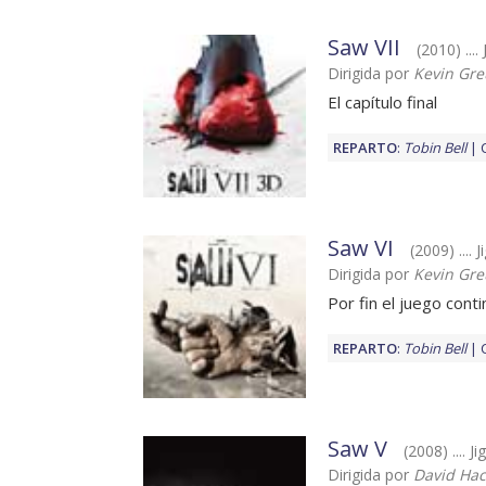
Saw VII
(2010) ....
Dirigida por
Kevin Gre
El capítulo final
REPARTO
:
Tobin Bell
Saw VI
(2009) ....
Dirigida por
Kevin Gre
Por fin el juego cont
REPARTO
:
Tobin Bell
Saw V
(2008) .... 
Dirigida por
David Hac