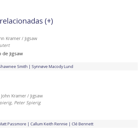
 relacionadas (
+
)
John Kramer / Jigsaw
utert
o de Jigsaw
Shawnee Smith
Synnøve Macody Lund
.. John Kramer / Jigsaw
ierig, Peter Spierig
Matt Passmore
Callum Keith Rennie
Clé Bennett