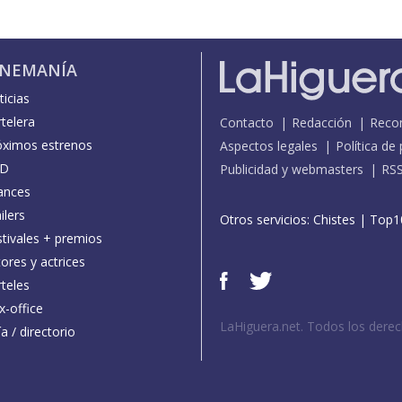
INEMANÍA
icias
telera
Contacto
Redacción
Reco
óximos estrenos
Aspectos legales
Política de
D
Publicidad y webmasters
RS
ances
ilers
Otros servicios:
Chistes
|
Top1
stivales + premios
ores y actrices
teles
x-office
LaHiguera.net. Todos los dere
a / directorio