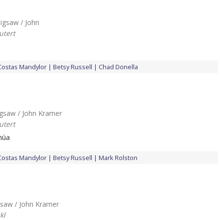
 Jigsaw / John
utert
Costas Mandylor
Betsy Russell
Chad Donella
 Jigsaw / John Kramer
utert
inúa
Costas Mandylor
Betsy Russell
Mark Rolston
Jigsaw / John Kramer
kl