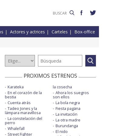
os
Actores y actrices
Carteles
Box-office
PROXIMOS ESTRENOS
Karateka
la cosecha
En el corazón de la
Ahora los suegros
bestia
son ellos
Cuenta atrás
La bola negra
Tadeo Jones y la
Fiesta pagäna
lámpara maravillosa
La invitación
La constelación del
La otra madre
perro
Burundanga
Whalefall
El nido
Street Fighter