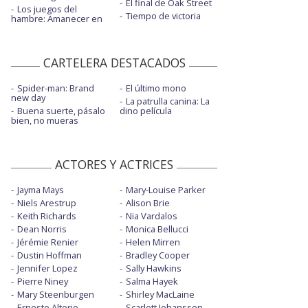
El final de Oak Street
Los juegos del
Tiempo de victoria
hambre: Amanecer en
CARTELERA DESTACADOS
Spider-man: Brand
El último mono
new day
La patrulla canina: La
Buena suerte, pásalo
dino película
bien, no mueras
ACTORES Y ACTRICES
Jayma Mays
Mary-Louise Parker
Niels Arestrup
Alison Brie
Keith Richards
Nia Vardalos
Dean Norris
Monica Bellucci
Jérémie Renier
Helen Mirren
Dustin Hoffman
Bradley Cooper
Jennifer Lopez
Sally Hawkins
Pierre Niney
Salma Hayek
Mary Steenburgen
Shirley MacLaine
Ernesto Alterio
Scarlett Johansson