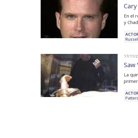
Cary
En el 
y Chad
ACTOR
Russel
17/11/
Saw V
La qui
primer
ACTOR
Patter