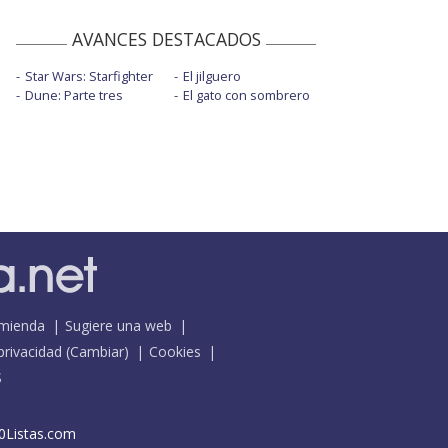
AVANCES DESTACADOS
Star Wars: Starfighter
El jilguero
Dune: Parte tres
El gato con sombrero
mienda
Sugiere una web
 privacidad
(
Cambiar
)
Cookies
S
0Listas.com