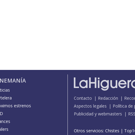
INEMANÍA
icias
telera
Contacto
Redacción
Reco
óximos estrenos
Aspectos legales
Política de
D
Publicidad y webmasters
RS
ances
ilers
Otros servicios:
Chistes
|
Top1