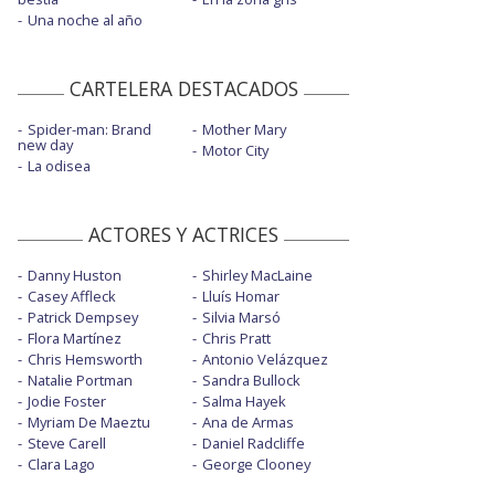
Una noche al año
CARTELERA DESTACADOS
Spider-man: Brand
Mother Mary
new day
Motor City
La odisea
ACTORES Y ACTRICES
Danny Huston
Shirley MacLaine
Casey Affleck
Lluís Homar
Patrick Dempsey
Silvia Marsó
Flora Martínez
Chris Pratt
Chris Hemsworth
Antonio Velázquez
Natalie Portman
Sandra Bullock
Jodie Foster
Salma Hayek
Myriam De Maeztu
Ana de Armas
Steve Carell
Daniel Radcliffe
Clara Lago
George Clooney