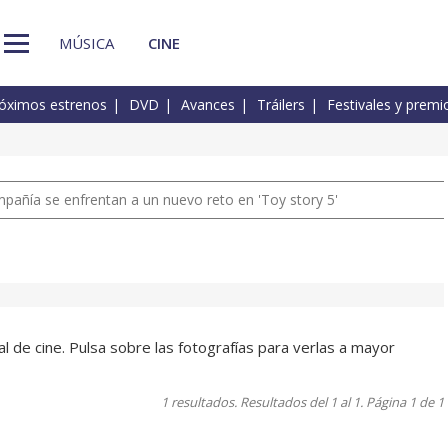
MÚSICA
CINE
óximos estrenos
DVD
Avances
Tráilers
Festivales y premi
pañía se enfrentan a un nuevo reto en 'Toy story 5'
 de cine. Pulsa sobre las fotografías para verlas a mayor
1 resultados. Resultados del 1 al 1. Página 1 de 1