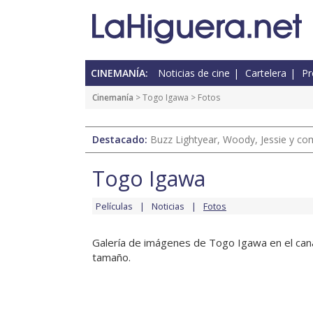
CINEMANÍA:
Noticias de cine
Cartelera
Pr
Cinemanía
>
Togo Igawa
> Fotos
Destacado:
Buzz Lightyear, Woody, Jessie y com
Togo Igawa
Películas
Noticias
Fotos
Galería de imágenes de Togo Igawa en el canal
tamaño.