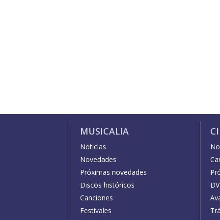
MUSICALIA
C
Noticias
Not
Novedades
Car
Próximas novedades
Pr
Discos históricos
DV
Canciones
Av
Festivales
Trá