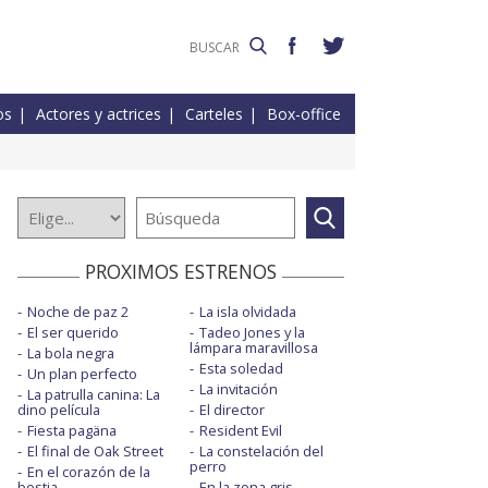
os
Actores y actrices
Carteles
Box-office
PROXIMOS ESTRENOS
Noche de paz 2
La isla olvidada
El ser querido
Tadeo Jones y la
lámpara maravillosa
La bola negra
Esta soledad
Un plan perfecto
La invitación
La patrulla canina: La
dino película
El director
Fiesta pagäna
Resident Evil
El final de Oak Street
La constelación del
perro
En el corazón de la
bestia
En la zona gris