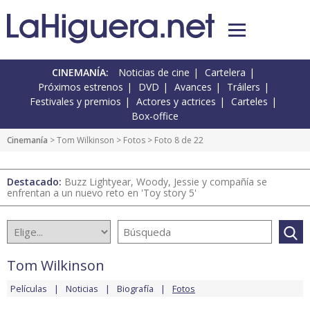
CINEMANÍA:
Noticias de cine
Cartelera
Próximos estrenos
DVD
Avances
Tráilers
Festivales y premios
Actores y actrices
Carteles
Box-office
Cinemanía
>
Tom Wilkinson
>
Fotos
> Foto 8 de 22
Destacado:
Buzz Lightyear, Woody, Jessie y compañía se
enfrentan a un nuevo reto en 'Toy story 5'
Tom Wilkinson
Películas
Noticias
Biografía
Fotos