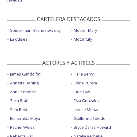
CARTELERA DESTACADOS
Spider-man: Brand new day
Mother Mary
La odisea
Motor City
ACTORES Y ACTRICES
James Gandolfini
Halle Berry
Annette Bening
Elena Irureta
Anna Kendrick
Jude Law
Zach Braff
Eiza González
Sam Reid
Janelle Monáe
Esmeralda Moya
Guillermo Toledo
Rachel Weisz
Bryce Dallas Howard
Rebecca Hall
Natalia Verbeke