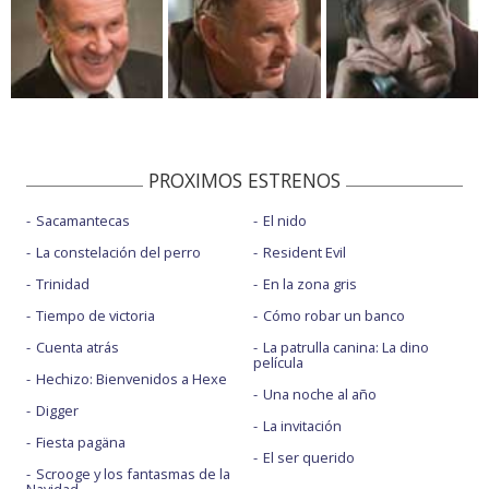
PROXIMOS ESTRENOS
Sacamantecas
El nido
La constelación del perro
Resident Evil
Trinidad
En la zona gris
Tiempo de victoria
Cómo robar un banco
Cuenta atrás
La patrulla canina: La dino
película
Hechizo: Bienvenidos a Hexe
Una noche al año
Digger
La invitación
Fiesta pagäna
El ser querido
Scrooge y los fantasmas de la
Navidad