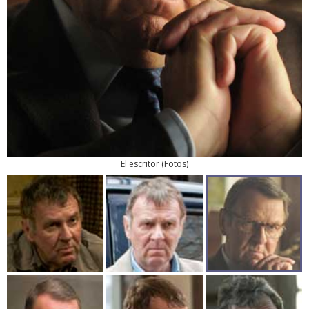
El escritor
(
Fotos
)