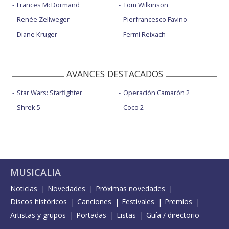
Frances McDormand
Tom Wilkinson
Renée Zellweger
Pierfrancesco Favino
Diane Kruger
Fermí Reixach
AVANCES DESTACADOS
Star Wars: Starfighter
Operación Camarón 2
Shrek 5
Coco 2
MUSICALIA
Noticias
Novedades
Próximas novedades
Discos históricos
Canciones
Festivales
Premios
Artistas y grupos
Portadas
Listas
Guía / directorio