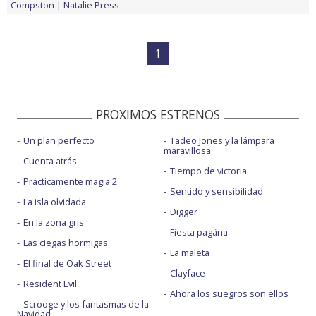
Compston
Natalie Press
1
PROXIMOS ESTRENOS
Un plan perfecto
Tadeo Jones y la lámpara
maravillosa
Cuenta atrás
Tiempo de victoria
Prácticamente magia 2
Sentido y sensibilidad
La isla olvidada
Digger
En la zona gris
Fiesta pagäna
Las ciegas hormigas
La maleta
El final de Oak Street
Clayface
Resident Evil
Ahora los suegros son ellos
Scrooge y los fantasmas de la
Navidad