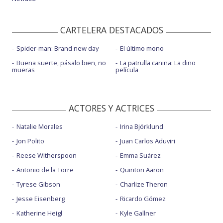
CARTELERA DESTACADOS
Spider-man: Brand new day
El último mono
Buena suerte, pásalo bien, no
La patrulla canina: La dino
mueras
película
ACTORES Y ACTRICES
Natalie Morales
Irina Björklund
Jon Polito
Juan Carlos Aduviri
Reese Witherspoon
Emma Suárez
Antonio de la Torre
Quinton Aaron
Tyrese Gibson
Charlize Theron
Jesse Eisenberg
Ricardo Gómez
Katherine Heigl
Kyle Gallner