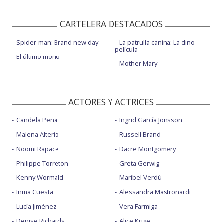
CARTELERA DESTACADOS
Spider-man: Brand new day
La patrulla canina: La dino
película
El último mono
Mother Mary
ACTORES Y ACTRICES
Candela Peña
Ingrid García Jonsson
Malena Alterio
Russell Brand
Noomi Rapace
Dacre Montgomery
Philippe Torreton
Greta Gerwig
Kenny Wormald
Maribel Verdú
Inma Cuesta
Alessandra Mastronardi
Lucía Jiménez
Vera Farmiga
Denise Richards
Alice Krige