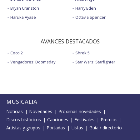
Bryan Cranston
Harry Eden
Haruka Ayase
Octavia Spencer
AVANCES DESTACADOS
Coco 2
Shrek 5
Vengadores: Doomsday
Star Wars: Starfighter
MUSICALIA
Noticias
Novedades
Próximas novedades
Discos históricos
Canciones
Festivales
Premios
Artistas y grupos
Portadas
Listas
Guía / directorio