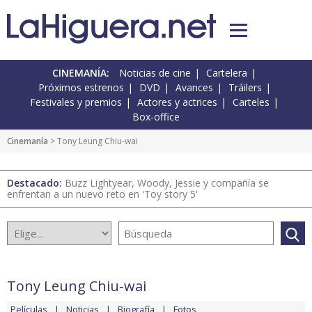
CINEMANÍA:
Noticias de cine
Cartelera
Próximos estrenos
DVD
Avances
Tráilers
Festivales y premios
Actores y actrices
Carteles
Box-office
Cinemanía
> Tony Leung Chiu-wai
Destacado:
Buzz Lightyear, Woody, Jessie y compañía se
enfrentan a un nuevo reto en 'Toy story 5'
Tony Leung Chiu-wai
Películas
Noticias
Biografía
Fotos