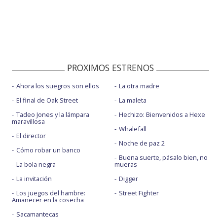
PROXIMOS ESTRENOS
Ahora los suegros son ellos
La otra madre
El final de Oak Street
La maleta
Tadeo Jones y la lámpara
Hechizo: Bienvenidos a Hexe
maravillosa
Whalefall
El director
Noche de paz 2
Cómo robar un banco
Buena suerte, pásalo bien, no
La bola negra
mueras
La invitación
Digger
Los juegos del hambre:
Street Fighter
Amanecer en la cosecha
Sacamantecas