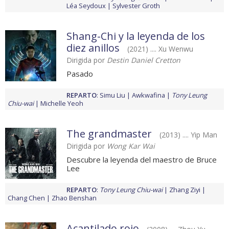
Léa Seydoux
Sylvester Groth
Shang-Chi y la leyenda de los
diez anillos
(2021) .... Xu Wenwu
Dirigida por
Destin Daniel Cretton
Pasado
REPARTO
:
Simu Liu
Awkwafina
Tony Leung
Chiu-wai
Michelle Yeoh
The grandmaster
(2013) .... Yip Man
Dirigida por
Wong Kar Wai
Descubre la leyenda del maestro de Bruce
Lee
REPARTO
:
Tony Leung Chiu-wai
Zhang Ziyi
Chang Chen
Zhao Benshan
Acantilado rojo