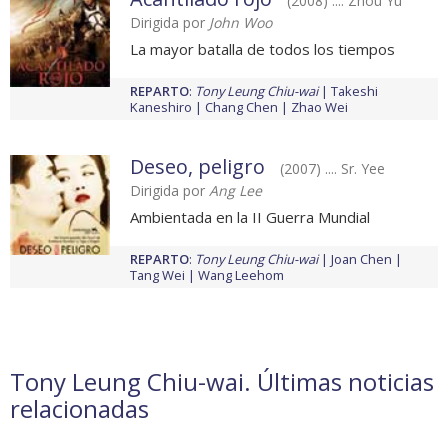
(2008) .... Zhou Yu
Dirigida por
John Woo
La mayor batalla de todos los tiempos
REPARTO
:
Tony Leung Chiu-wai
Takeshi
Kaneshiro
Chang Chen
Zhao Wei
Deseo, peligro
(2007) .... Sr. Yee
Dirigida por
Ang Lee
Ambientada en la II Guerra Mundial
REPARTO
:
Tony Leung Chiu-wai
Joan Chen
Tang Wei
Wang Leehom
Tony Leung Chiu-wai. Últimas noticias
relacionadas