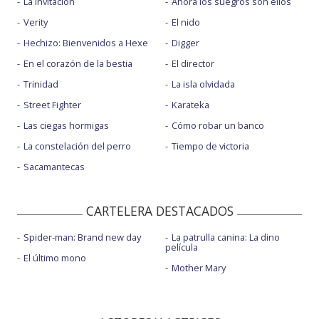
La invitación
Ahora los suegros son ellos
Verity
El nido
Hechizo: Bienvenidos a Hexe
Digger
En el corazón de la bestia
El director
Trinidad
La isla olvidada
Street Fighter
Karateka
Las ciegas hormigas
Cómo robar un banco
La constelación del perro
Tiempo de victoria
Sacamantecas
CARTELERA DESTACADOS
Spider-man: Brand new day
La patrulla canina: La dino
película
El último mono
Mother Mary