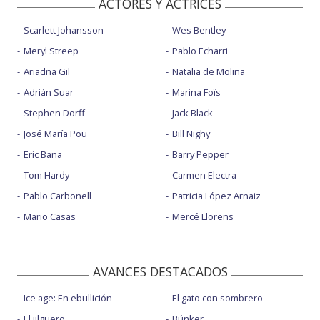
ACTORES Y ACTRICES
Scarlett Johansson
Wes Bentley
Meryl Streep
Pablo Echarri
Ariadna Gil
Natalia de Molina
Adrián Suar
Marina Foïs
Stephen Dorff
Jack Black
José María Pou
Bill Nighy
Eric Bana
Barry Pepper
Tom Hardy
Carmen Electra
Pablo Carbonell
Patricia López Arnaiz
Mario Casas
Mercé Llorens
AVANCES DESTACADOS
Ice age: En ebullición
El gato con sombrero
El jilguero
Búnker