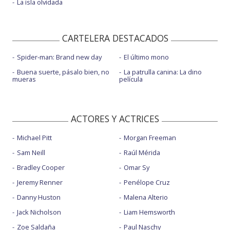
La isla olvidada
CARTELERA DESTACADOS
Spider-man: Brand new day
El último mono
Buena suerte, pásalo bien, no
La patrulla canina: La dino
mueras
película
ACTORES Y ACTRICES
Michael Pitt
Morgan Freeman
Sam Neill
Raúl Mérida
Bradley Cooper
Omar Sy
Jeremy Renner
Penélope Cruz
Danny Huston
Malena Alterio
Jack Nicholson
Liam Hemsworth
Zoe Saldaña
Paul Naschy