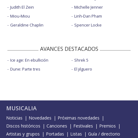
Judith El Zein
Michelle Jenner
Miou-Miou
Linh-Dan Pham
Geraldine Chaplin
Spencer Locke
AVANCES DESTACADOS
Ice age: En ebullición
Shrek 5
Dune: Parte tres
El jilguero
MUSICALIA
Noticias
Novedades
Próximas novedades
Discos históricos
Canciones
Festivales
Premios
Artistas y grupos
Portadas
Listas
Guía / directorio