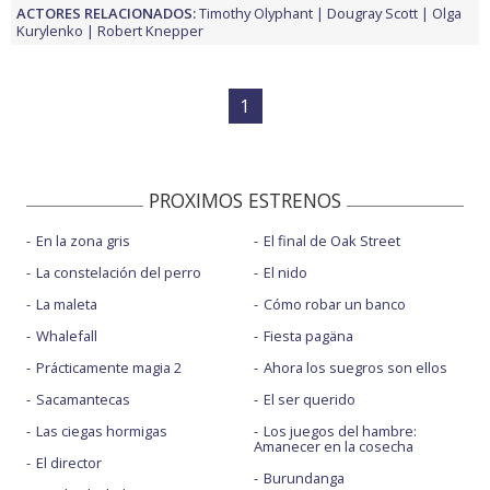
ACTORES RELACIONADOS:
Timothy Olyphant
Dougray Scott
Olga
Kurylenko
Robert Knepper
1
PROXIMOS ESTRENOS
En la zona gris
El final de Oak Street
La constelación del perro
El nido
La maleta
Cómo robar un banco
Whalefall
Fiesta pagäna
Prácticamente magia 2
Ahora los suegros son ellos
Sacamantecas
El ser querido
Las ciegas hormigas
Los juegos del hambre:
Amanecer en la cosecha
El director
Burundanga