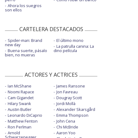
Ahora los suegros
son ellos
CARTELERA DESTACADOS
Spider-man: Brand
El último mono
new day
La patrulla canina: La
Buena suerte, pásalo
dino película
bien, no mueras
ACTORES Y ACTRICES
Ian McShane
James Ransone
Noomi Rapace
Jon Favreau
Cam Gigandet
Dougray Scott
Hilary Swank
Jordi Mollà
Austin Butler
Alexander Skarsgård
Leonardo DiCaprio
Emma Thompson
Matthew Fenton
John Cena
Ron Perlman
Chi McBride
Arnold
Aaron Yoo
Schwarzenegger