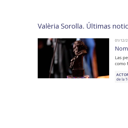
Valèria Sorolla. Últimas noti
01/12/
Nomi
Las pel
como f
ACTOR
de la 