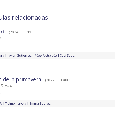
culas relacionadas
rt
(2024) .... Cris
o
ara
Javier Gutiérrez
Valèria Sorolla
Xavi Sáez
n de la primavera
(2022) .... Laura
 Franco
o
la
Telmo Irureta
Emma Suárez