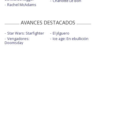
Charlotte Le Bon
Rachel McAdams
AVANCES DESTACADOS
Star Wars: Starfighter
El jilguero
Vengadores:
Ice age: En ebullición
Doomsday