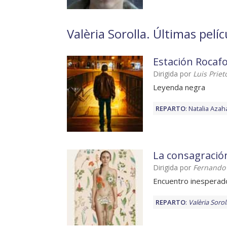
Valèria Sorolla. Últimas pelí
Estación Rocafo
Dirigida por
Luis Priet
Leyenda negra
REPARTO
:
Natalia Azah
La consagració
Dirigida por
Fernando
Encuentro inesperad
REPARTO
:
Valèria Sorol