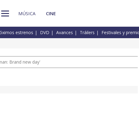
MÚSICA
CINE
óximos estrenos
DVD
Avances
Tráilers
Festivales y premi
man: Brand new day'