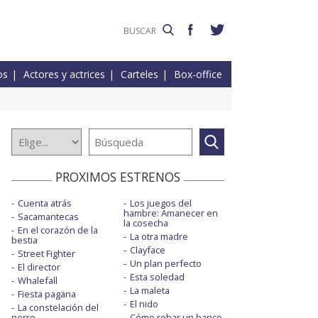
os
Actores y actrices
Carteles
Box-office
PROXIMOS ESTRENOS
Cuenta atrás
Los juegos del
hambre: Amanecer en
Sacamantecas
la cosecha
En el corazón de la
La otra madre
bestia
Clayface
Street Fighter
Un plan perfecto
El director
Esta soledad
Whalefall
La maleta
Fiesta pagäna
El nido
La constelación del
perro
Cómo robar un banco