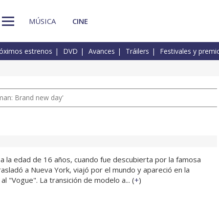
MÚSICA
CINE
óximos estrenos
DVD
Avances
Tráilers
Festivales y premi
man: Brand new day'
 a la edad de 16 años, cuando fue descubierta por la famosa
rasladó a Nueva York, viajó por el mundo y apareció en la
l "Vogue". La transición de modelo a... (
+
)