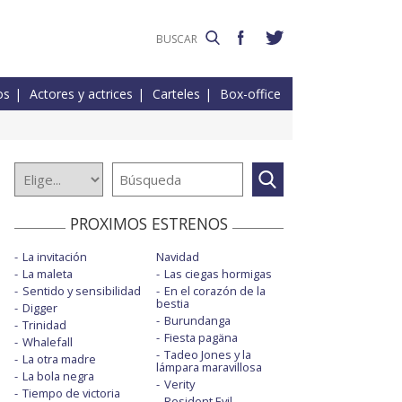
os
Actores y actrices
Carteles
Box-office
PROXIMOS ESTRENOS
La invitación
Navidad
La maleta
Las ciegas hormigas
Sentido y sensibilidad
En el corazón de la
bestia
Digger
Burundanga
Trinidad
Fiesta pagäna
Whalefall
Tadeo Jones y la
La otra madre
lámpara maravillosa
La bola negra
Verity
Tiempo de victoria
Resident Evil