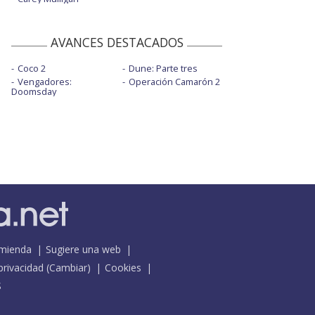
AVANCES DESTACADOS
Coco 2
Dune: Parte tres
Vengadores:
Operación Camarón 2
Doomsday
mienda
Sugiere una web
 privacidad
(
Cambiar
)
Cookies
S