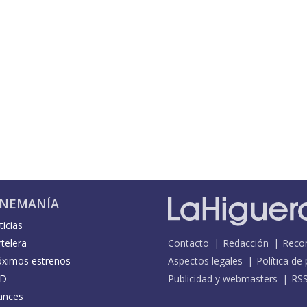
INEMANÍA
icias
telera
Contacto
Redacción
Reco
óximos estrenos
Aspectos legales
Política de
D
Publicidad y webmasters
RS
ances