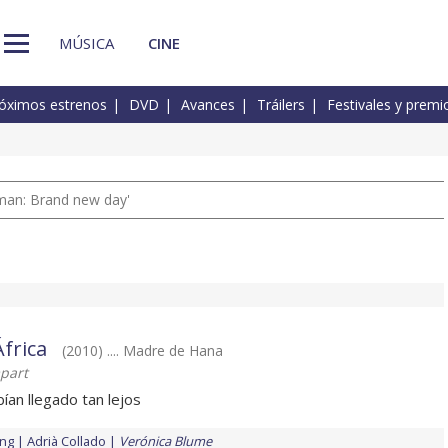
MÚSICA
CINE
óximos estrenos
DVD
Avances
Tráilers
Festivales y premi
man: Brand new day'
África
(2010) .... Madre de Hana
mpart
ían llegado tan lejos
ing
Adrià Collado
Verónica Blume