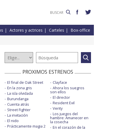
os
Actores y actrices
Carteles
Box-office
PROXIMOS ESTRENOS
El final de Oak Street
Clayface
En la zona gris
Ahora los suegros
son ellos
La isla olvidada
El director
Burundanga
Resident Evil
Cuenta atrás
Verity
Street Fighter
Los juegos del
La invitación
hambre: Amanecer en
El nido
la cosecha
Prácticamente magia 2
En el corazón de la