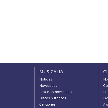
MUSICALIA
C
Noticias
Not
Novedades
Car
Próximas novedades
Pr
Discos históricos
DV
Canciones
Av