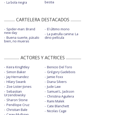
bestia
La bola negra
CARTELERA DESTACADOS
Spider-man: Brand
El último mono
new day
La patrulla canina: La
Buena suerte, pásalo
dino película
bien, no mueras
ACTORES Y ACTRICES
Keira Knightley
Benicio Del Toro
Simon Baker
Grégory Gadebois
Jay Hernandez
Jamie Foxx
Hilary Swank
Diana Silvers
Zoe Lister-Jones
Jude Law
Sebastian
Samuel L. Jackson
Urzendowsky
Christina Aguilera
Sharon Stone
Rami Malek
Penélope Cruz
Cate Blanchett
Christian Bale
Nicolas Cage
Carey Mulligan