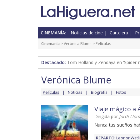
CINEMANÍA:
Noticias de cine
Cartelera
Pr
Cinemanía
>
Verónica Blume
> Películas
Destacado:
Tom Holland y Zendaya en 'Spider-
Verónica Blume
Películas
Noticias
Biografía
Fotos
Viaje mágico a 
Dirigida por
Jordi Llo
Nunca tus sueños hab
REPARTO
:
Leonor Watl