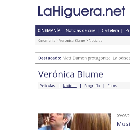
CINEMANÍA:
Noticias de cine
Cartelera
Pr
Cinemanía
>
Verónica Blume
> Noticias
Destacado:
Matt Damon protagoniza 'La odisea'
Verónica Blume
Películas
Noticias
Biografía
Fotos
09/06/
Musi