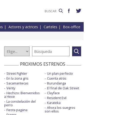
os
Actores y actrices
Carteles
Box-office
PROXIMOS ESTRENOS
Street Fighter
Un plan perfecto
En la zona gris
Cuenta atrás
Sacamantecas
Burundanga
Verity
El final de Oak Street
Hechizo: Bienvenidos
Clayface
a Hexe
Resident Evil
La constelación del
Karateka
perro
Ahora los suegros
Fiesta pagäna
son ellos
Digger