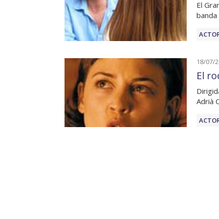
El Gra
banda 
ACTOR
18/07/
El r
Dirigi
Adrià 
ACTOR