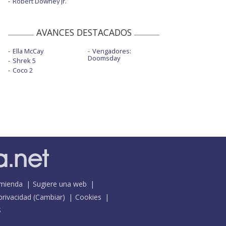
Robert Downey Jr.
AVANCES DESTACADOS
Ella McCay
Vengadores:
Doomsday
Shrek 5
Coco 2
mienda
Sugiere una web
 privacidad
(
Cambiar
)
Cookies
S