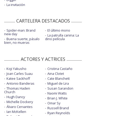
La invitación
CARTELERA DESTACADOS
Spider-man: Brand
El último mono
new day
La patrulla canina: La
Buena suerte, pásalo
dino película
bien, no mueras
ACTORES Y ACTRICES
Koji Yakusho
Cristina Castaño
Joan Carles Suau
Aina Clotet
Katee Sackhoff
Cate Blanchett
Antonio Banderas
Miguel de Lira
Thomas Haden
Susan Sarandon
Church
Naomi Watts
Hugh Dancy
Brian J. White
Michelle Dockery
Omar Sy
Álvaro Cervantes
Russell Brand
Ian McKellen
Ryan Reynolds