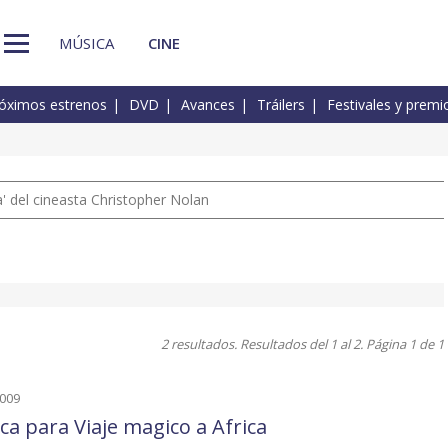
MÚSICA
CINE
óximos estrenos
DVD
Avances
Tráilers
Festivales y premi
 del cineasta Christopher Nolan
2 resultados. Resultados del 1 al 2. Página 1 de 1
2009
ca para Viaje magico a Africa