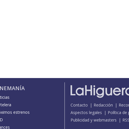
INEMANÍA
icias
telera
Contacto
Redacción
Reco
óximos estrenos
Aspectos legales
Política de
D
Publicidad y webmasters
RS
ances