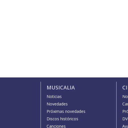
MUSICALIA
C
Noticias
Not
Novedades
Car
Próximas novedades
Pr
Discos históricos
DV
Canciones
Av