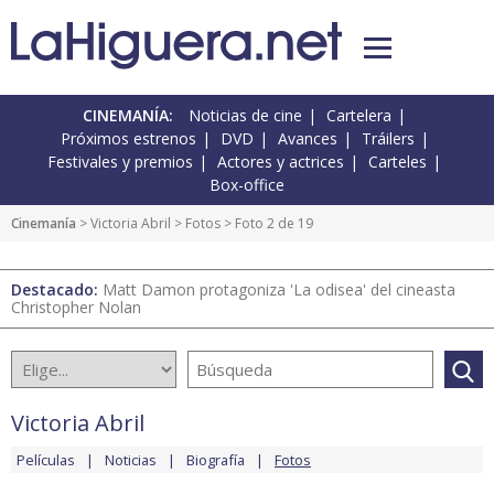
CINEMANÍA:
Noticias de cine
Cartelera
Próximos estrenos
DVD
Avances
Tráilers
Festivales y premios
Actores y actrices
Carteles
Box-office
Cinemanía
>
Victoria Abril
>
Fotos
> Foto 2 de 19
Destacado:
Matt Damon protagoniza 'La odisea' del cineasta
Christopher Nolan
Victoria Abril
Películas
Noticias
Biografía
Fotos