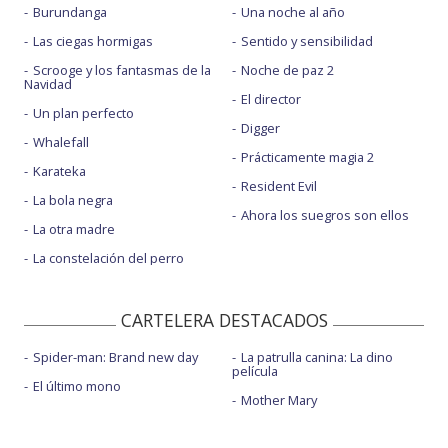
Burundanga
Una noche al año
Las ciegas hormigas
Sentido y sensibilidad
Scrooge y los fantasmas de la
Noche de paz 2
Navidad
El director
Un plan perfecto
Digger
Whalefall
Prácticamente magia 2
Karateka
Resident Evil
La bola negra
Ahora los suegros son ellos
La otra madre
La constelación del perro
CARTELERA DESTACADOS
Spider-man: Brand new day
La patrulla canina: La dino
película
El último mono
Mother Mary