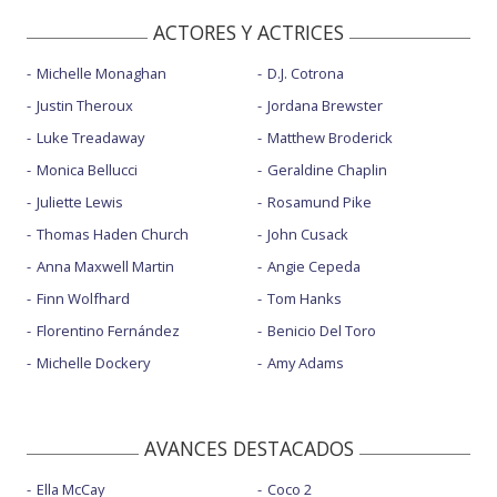
ACTORES Y ACTRICES
Michelle Monaghan
D.J. Cotrona
Justin Theroux
Jordana Brewster
Luke Treadaway
Matthew Broderick
Monica Bellucci
Geraldine Chaplin
Juliette Lewis
Rosamund Pike
Thomas Haden Church
John Cusack
Anna Maxwell Martin
Angie Cepeda
Finn Wolfhard
Tom Hanks
Florentino Fernández
Benicio Del Toro
Michelle Dockery
Amy Adams
AVANCES DESTACADOS
Ella McCay
Coco 2