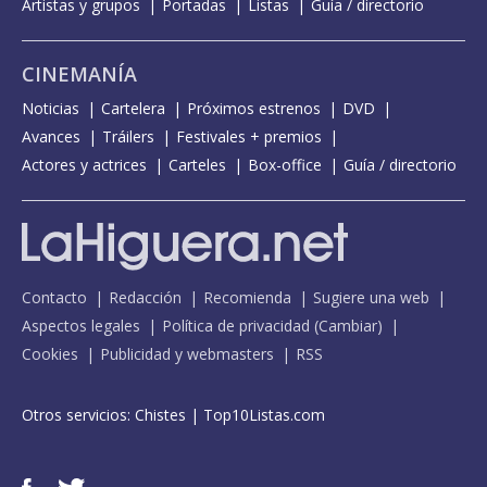
Artistas y grupos
Portadas
Listas
Guía / directorio
CINEMANÍA
Noticias
Cartelera
Próximos estrenos
DVD
Avances
Tráilers
Festivales + premios
Actores y actrices
Carteles
Box-office
Guía / directorio
Contacto
Redacción
Recomienda
Sugiere una web
Aspectos legales
Política de privacidad
(
Cambiar
)
Cookies
Publicidad y webmasters
RSS
Otros servicios:
Chistes
|
Top10Listas.com