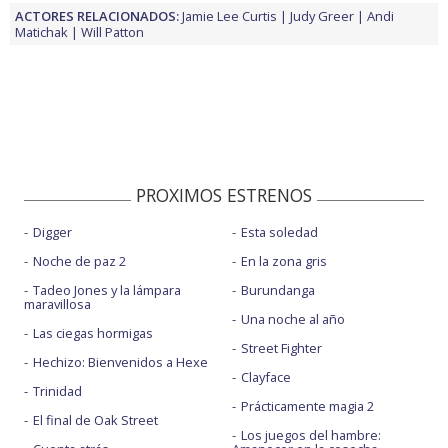
ACTORES RELACIONADOS:
Jamie Lee Curtis
Judy Greer
Andi
Matichak
Will Patton
PROXIMOS ESTRENOS
Digger
Esta soledad
Noche de paz 2
En la zona gris
Tadeo Jones y la lámpara
Burundanga
maravillosa
Una noche al año
Las ciegas hormigas
Street Fighter
Hechizo: Bienvenidos a Hexe
Clayface
Trinidad
Prácticamente magia 2
El final de Oak Street
Los juegos del hambre: