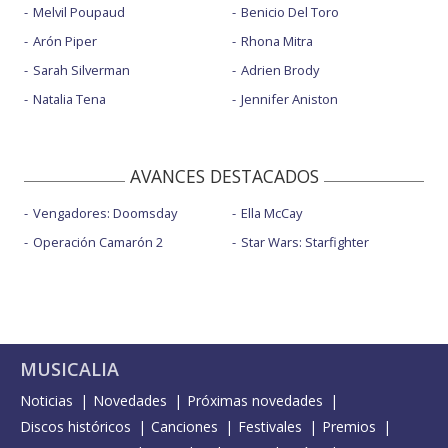
Melvil Poupaud
Benicio Del Toro
Arón Piper
Rhona Mitra
Sarah Silverman
Adrien Brody
Natalia Tena
Jennifer Aniston
AVANCES DESTACADOS
Vengadores: Doomsday
Ella McCay
Operación Camarón 2
Star Wars: Starfighter
MUSICALIA
Noticias
Novedades
Próximas novedades
Discos históricos
Canciones
Festivales
Premios