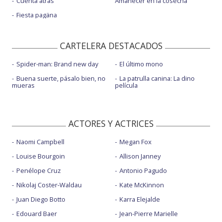
Cuenta atrás
Amanecer en la cosecha
Fiesta pagäna
CARTELERA DESTACADOS
Spider-man: Brand new day
El último mono
Buena suerte, pásalo bien, no
La patrulla canina: La dino
mueras
película
ACTORES Y ACTRICES
Naomi Campbell
Megan Fox
Louise Bourgoin
Allison Janney
Penélope Cruz
Antonio Pagudo
Nikolaj Coster-Waldau
Kate McKinnon
Juan Diego Botto
Karra Elejalde
Edouard Baer
Jean-Pierre Marielle