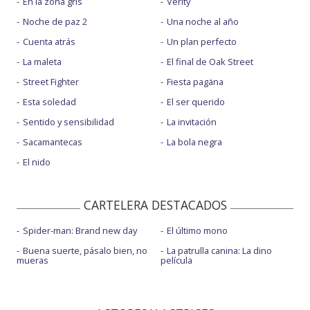
En la zona gris
Verity
Noche de paz 2
Una noche al año
Cuenta atrás
Un plan perfecto
La maleta
El final de Oak Street
Street Fighter
Fiesta pagäna
Esta soledad
El ser querido
Sentido y sensibilidad
La invitación
Sacamantecas
La bola negra
El nido
CARTELERA DESTACADOS
Spider-man: Brand new day
El último mono
Buena suerte, pásalo bien, no
La patrulla canina: La dino
mueras
película