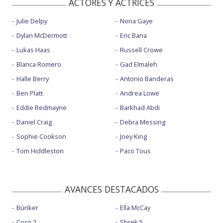
ACTORES Y ACTRICES
Julie Delpy
Nona Gaye
Dylan McDermott
Eric Bana
Lukas Haas
Russell Crowe
Blanca Romero
Gad Elmaleh
Halle Berry
Antonio Banderas
Ben Platt
Andrea Lowe
Eddie Redmayne
Barkhad Abdi
Daniel Craig
Debra Messing
Sophie Cookson
Joey King
Tom Hiddleston
Paco Tous
AVANCES DESTACADOS
Búnker
Ella McCay
Coco 2
Shrek 5